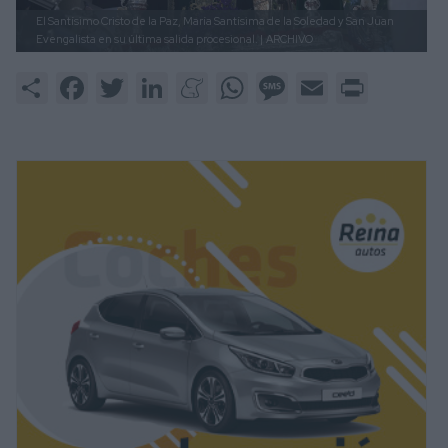
El Santísimo Cristo de la Paz, María Santísima de la Soledad y San Juan
Evengalista en su última salida procesional. |
ARCHIVO
Share
Facebook
Twitter
LinkedIn
Meneame
WhatsApp
Message
Email
Print