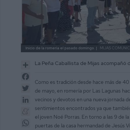
Inicio de la romeria el pasado domingo. |
MIJAS COMUNI
Share
La Peña Caballista de Mijas acompañó du
Facebook
Como es tradición desde hace más de 40 añ
Twitter
de mayo, en romería por Las Lagunas haci
LinkedIn
vecinos y devotos en una nueva jornada de
sentimientos encontrados ya que también
Meneame
el joven Noé Porras. En torno a las 9 de 
WhatsApp
puertas de la casa hermandad de Jesús Viv