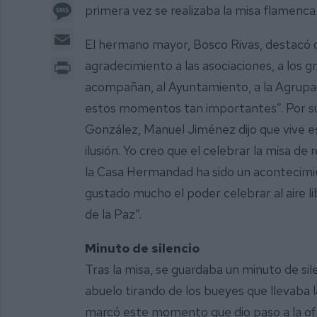
Message
primera vez se realizaba la misa flamenca 
Email
El hermano mayor, Bosco Rivas, destacó 
Print
agradecimiento a las asociaciones, a los 
acompañan, al Ayuntamiento, a la Agrupac
estos momentos tan importantes”. Por su p
González, Manuel Jiménez dijo que vive 
ilusión. Yo creo que el celebrar la misa 
la Casa Hermandad ha sido un acontecimie
gustado mucho el poder celebrar al aire l
de la Paz”.
Minuto de silencio
Tras la misa, se guardaba un minuto de si
abuelo tirando de los bueyes que llevaba l
marcó este momento que dio paso a la ofre