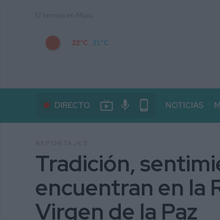
El tiempo en Mijas
22°C
21°C
live_tv
mic
phone_android
DIRECTO
NOTICIAS
M
REPORTAJES
Tradición, sentimi
encuentran en la 
Virgen de la Paz