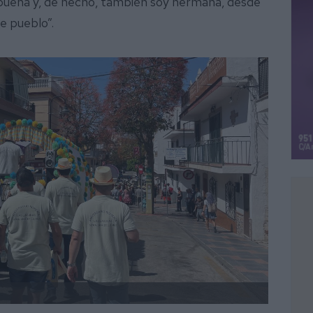
uena y, de hecho, también soy hermana, desde
te pueblo”.