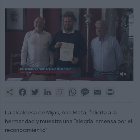
0
of
Share
Facebook
Twitter
LinkedIn
Meneame
WhatsApp
Message
Email
Print
2
minutes,
19
seconds
La alcaldesa de Mijas, Ana Mata, felicita a la
hermandad y muestra una “alegría inmensa por el
reconocimiento”