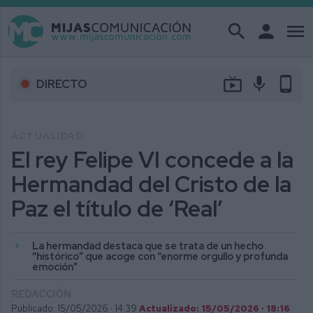
search
person
menu
live_tv
mic
phone_android
DIRECTO
ACTUALIDAD
El rey Felipe VI concede a la
Hermandad del Cristo de la
Paz el título de ‘Real’
La hermandad destaca que se trata de un hecho
“histórico” que acoge con “enorme orgullo y profunda
emoción”
REDACCIÓN
Publicado: 15/05/2026 ·
14:39
Actualizado: 15/05/2026 · 18:16