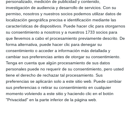
ha expresado en su cuenta de Facebook que ha
personalizado, medición de publicidad y contenido,
investigación de audiencia y desarrollo de servicios.
Con su
sentido “un enorme orgullo y una alegría inmensa” al
permiso, nosotros y nuestros socios podemos utilizar datos de
conocer la noticia. La regidora ha felicitado “muy
localización geográfica precisa e identificación mediante las
características de dispositivos. Puede hacer clic para otorgarnos
efusivamente al hermano mayor, Jorge Leal, y a
su consentimiento a nosotros y a nuestros 1733 socios para
toda su junta de gobierno”, a lo que ha añadido que
que llevemos a cabo el procesamiento previamente descrito. De
forma alternativa, puede hacer clic para denegar su
“este honor no es solo un título que antecede al
consentimiento o acceder a información más detallada y
nombre, sino que es un reconocimiento a una labor
cambiar sus preferencias antes de otorgar su consentimiento.
cofrade, religiosa, cultural y social impecable a lo
Tenga en cuenta que algún procesamiento de sus datos
personales puede no requerir de su consentimiento, pero usted
largo de muchos años”.
tiene el derecho de rechazar tal procesamiento. Sus
preferencias se aplicarán solo a este sitio web. Puede cambiar
sus preferencias o retirar su consentimiento en cualquier
momento volviendo a este sitio y haciendo clic en el botón
"Privacidad" en la parte inferior de la página web.
Comparte esta noticia desde el siguiente enlace:
https://mijascom.com/?a=38102