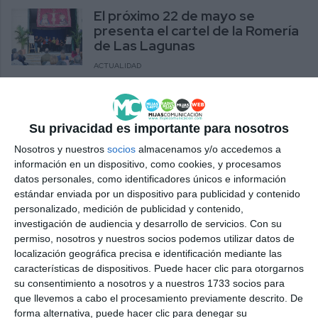
El próximo 22 de mayo se
presenta el cartel de la Romería
de Las Lagunas
ACTUALIDAD
El rey Felipe VI concede a la
Venerable Hermandad del
Su privacidad es importante para nosotros
Cristo de la Paz el título de Real
Nosotros y nuestros
socios
almacenamos y/o accedemos a
ACTUALIDAD
información en un dispositivo, como cookies, y procesamos
datos personales, como identificadores únicos e información
La Hermandad de Jesús Vivo
estándar enviada por un dispositivo para publicidad y contenido
invita a acompañar a la Virgen
personalizado, medición de publicidad y contenido,
de la Paz en su romería
investigación de audiencia y desarrollo de servicios.
Con su
permiso, nosotros y nuestros socios podemos utilizar datos de
ACTUALIDAD
localización geográfica precisa e identificación mediante las
características de dispositivos. Puede hacer clic para otorgarnos
La hermandad de Jesús Vivo
su consentimiento a nosotros y a nuestros 1733 socios para
celebra su Cruz de Mayo llena
que llevemos a cabo el procesamiento previamente descrito. De
de simbolismo
forma alternativa, puede hacer clic para denegar su