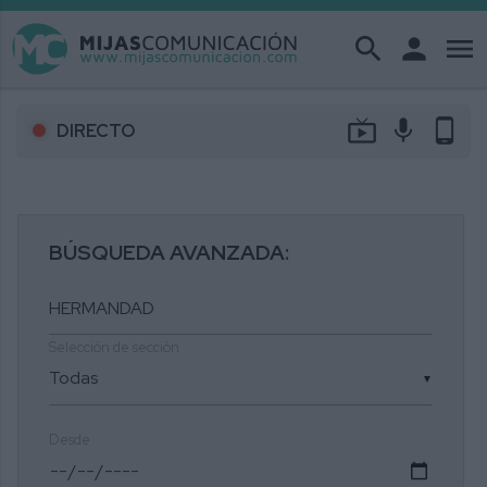
search
person
menu
live_tv
mic
phone_android
DIRECTO
BÚSQUEDA AVANZADA:
Selección de sección
▼
Desde