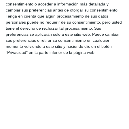
ACTUALIDAD
consentimiento o acceder a información más detallada y
cambiar sus preferencias antes de otorgar su consentimiento.
González agradece a las
Tenga en cuenta que algún procesamiento de sus datos
hermandades su trabajo en una
personales puede no requerir de su consentimiento, pero usted
Semana Santa que será “un
tiene el derecho de rechazar tal procesamiento. Sus
éxito”
preferencias se aplicarán solo a este sitio web. Puede cambiar
sus preferencias o retirar su consentimiento en cualquier
PSOE
momento volviendo a este sitio y haciendo clic en el botón
"Privacidad" en la parte inferior de la página web.
Una veintena de nuevos
hermanos reciben la medalla de
la Hermandad de Jesús Vivo
REPORTAJES
Mijas Comunicación compiles the
best images from Holy Week
2025
ACTUALIDAD
Jesús Vivo se prepara para