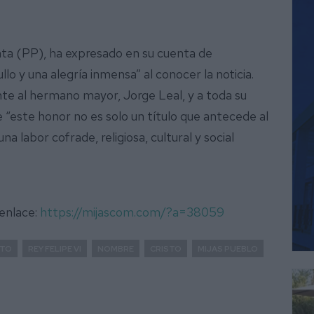
Mata (PP), ha expresado en su cuenta de
o y una alegría inmensa” al conocer la noticia.
te al hermano mayor, Jorge Leal, y a toda su
e “este honor no es solo un título que antecede al
 labor cofrade, religiosa, cultural y social
 enlace:
https://mijascom.com/?a=38059
NTO
REY FELIPE VI
NOMBRE
CRISTO
MIJAS PUEBLO