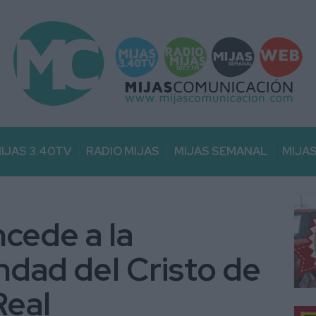
IJAS 3.40TV
RADIO MIJAS
MIJAS SEMANAL
MIJA
ncede a la
dad del Cristo de
Real