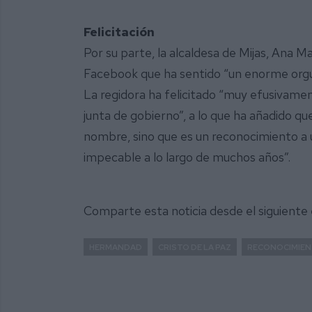
Felicitación
Por su parte, la alcaldesa de Mijas, Ana 
Facebook que ha sentido “un enorme orgull
La regidora ha felicitado “muy efusivamen
junta de gobierno”, a lo que ha añadido qu
nombre, sino que es un reconocimiento a una
impecable a lo largo de muchos años”.
Comparte esta noticia desde el siguiente
HERMANDAD
CRISTO DE LA PAZ
RECONOCIMIE