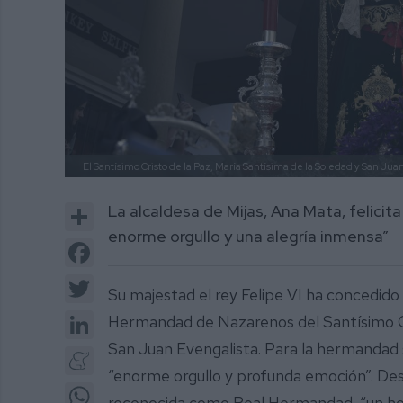
El Santísimo Cristo de la Paz, María Santísima de la Soledad y San Juan
Share
La alcaldesa de Mijas, Ana Mata, felicit
enorme orgullo y una alegría inmensa”
Facebook
Twitter
Su majestad el rey Felipe VI ha concedido 
LinkedIn
Hermandad de Nazarenos del Santísimo Cri
San Juan Evengalista. Para la hermandad 
Meneame
“enorme orgullo y profunda emoción”. De
WhatsApp
reconocida como Real Hermandad, “un ho