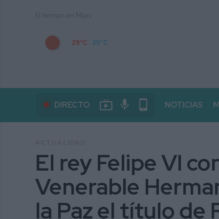
El tiempo en Mijas
29°C
25°C
live_tv
mic
phone_android
DIRECTO
NOTICIAS
M
ACTUALIDAD
El rey Felipe VI co
Venerable Herman
la Paz el título de 