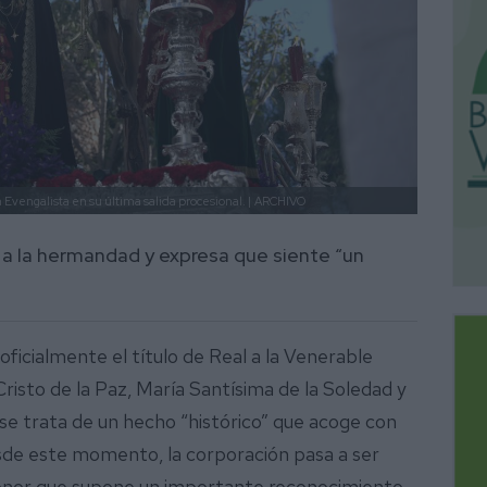
 Evengalista en su última salida procesional. |
ARCHIVO
a a la hermandad y expresa que siente “un
oficialmente el título de Real a la Venerable
sto de la Paz, María Santísima de la Soledad y
se trata de un hecho “histórico” que acoge con
sde este momento, la corporación pasa a ser
nor que supone un importante reconocimiento