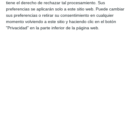
tiene el derecho de rechazar tal procesamiento. Sus
ACTUALIDAD
preferencias se aplicarán solo a este sitio web. Puede cambiar
sus preferencias o retirar su consentimiento en cualquier
El Torreón de la Cala será
momento volviendo a este sitio y haciendo clic en el botón
testigo el sábado del Festival
"Privacidad" en la parte inferior de la página web.
Flamenco que lleva su nombre
ACTUALIDAD
Remedios Fernández reclama en
nombre del flamenco el
auditorio de Mijas Pueblo
ACTUALIDAD
El Dulce Nombre de Jesús
presenta su cartel para el
Jueves Santo en Mijas Pueblo
ACTUALIDAD
El equipo de gobierno propone
que el Teatro Las Lagunas lleve