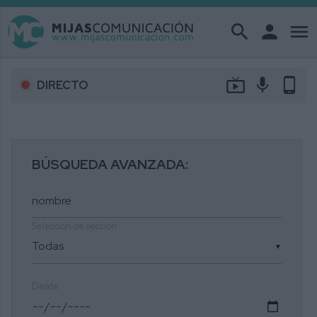
search
person
menu
live_tv
mic
phone_android
DIRECTO
BÚSQUEDA AVANZADA:
Selección de sección
▼
Desde