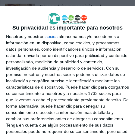
El arzobispo emérito de
Pamplona bendice la imagen del
Dulce Nombre de Jesús
Su privacidad es importante para nosotros
ACTUALIDAD
Nosotros y nuestros
socios
almacenamos y/o accedemos a
El domingo 11 será la bendición
información en un dispositivo, como cookies, y procesamos
de la sagrada imagen del Dulce
datos personales, como identificadores únicos e información
Nombre de Jesús
estándar enviada por un dispositivo para publicidad y contenido
personalizado, medición de publicidad y contenido,
ACTUALIDAD
investigación de audiencia y desarrollo de servicios.
Con su
permiso, nosotros y nuestros socios podemos utilizar datos de
El Teatro Manuel España acoge
localización geográfica precisa e identificación mediante las
este viernes la obra ‘María es
características de dispositivos. Puede hacer clic para otorgarnos
nombre de mujer’
su consentimiento a nosotros y a nuestros 1733 socios para
que llevemos a cabo el procesamiento previamente descrito. De
ACTUALIDAD
forma alternativa, puede hacer clic para denegar su
consentimiento o acceder a información más detallada y
El Dulce Nombre de Jesús
cambiar sus preferencias antes de otorgar su consentimiento.
organiza una peregrinación a
Tenga en cuenta que algún procesamiento de sus datos
Caravaca de la Cruz
personales puede no requerir de su consentimiento, pero usted