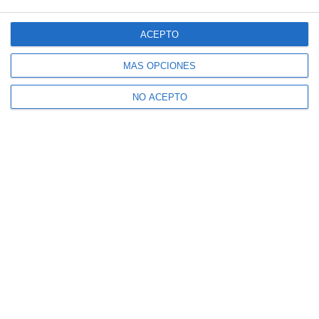
ACEPTO
MÁS OPCIONES
NO ACEPTO
Suscríbete a nuestro boletín
Recibe la actualidad de Mijas en tu correo
electrónico