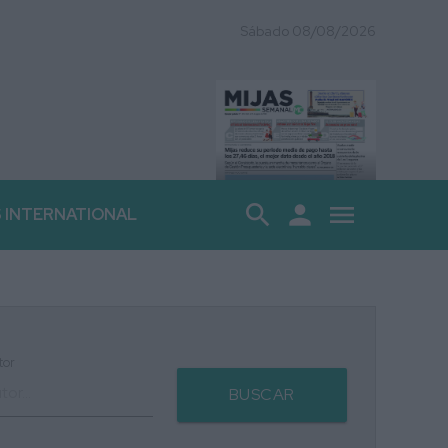
Sábado 08/08/2026
search
person
menu
S INTERNATIONAL
tor
BUSCAR