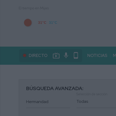
El tiempo en Mijas
31°C
31°C
live_tv
mic
phone_android
DIRECTO
NOTICIAS
M
BÚSQUEDA AVANZADA:
Selección de sección