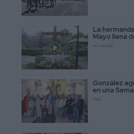
La hermandad
Mayo llena d
ACTUALIDAD
González agr
en una Seman
PSOE