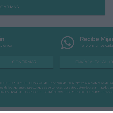
GAR MÁS
ín
Recibe Mij
ctrónico
Te lo enviamos cada
CONFIRMAR
ENVÍA "ALTA" AL +
PEO Y DEL CONSEJO de 27 de abril de 2016 relativo a la protección de las person
informa de los siguientes aspectos que debe conocer: Los datos obtenidos serán tratad
N LA ENTIDAD A TRAVÉS DE CORREOS ELECTRÓNICOS - REGISTRO DE USUARIOS -