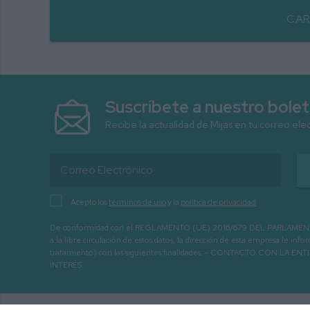
CAR
Suscríbete a nuestro bolet
Recibe la actualidad de Mijas en tu correo ele
Acepto los
términos de uso
y la
política de privacidad
De conformidad con el REGLAMENTO (UE) 2016/679 DEL PARLAMENTO EURO
a la libre circulación de estos datos, la dirección de esta empresa le 
tratamiento) con las siguientes finalidades: - CONTACTO CO
INTERÉS.