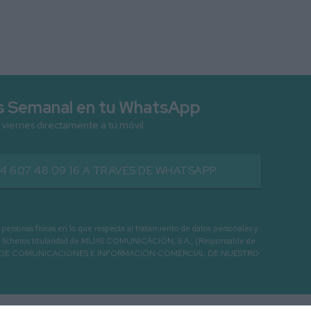
as Semanal en tu WhatsApp
 viernes directamente a tu móvil
34 607 48 09 16 A TRAVÉS DE WHATSAPP
as físicas en lo que respecta al tratamiento de datos personales y
os en ficheros titularidad de MIJAS COMUNICACIÓN, S.A., (Responsable de
 ENVIO DE COMUNICACIONES E INFORMACIÓN COMERCIAL DE NUESTRO