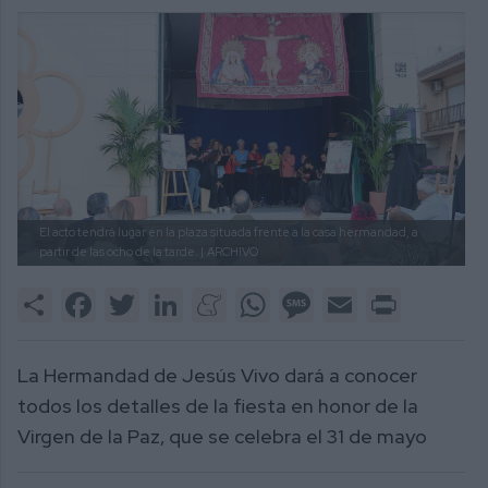
El acto tendrá lugar en la plaza situada frente a la casa hermandad, a
partir de las ocho de la tarde. |
ARCHIVO
Share
Facebook
Twitter
LinkedIn
Meneame
WhatsApp
Message
Email
Print
La Hermandad de Jesús Vivo dará a conocer
todos los detalles de la fiesta en honor de la
Virgen de la Paz, que se celebra el 31 de mayo