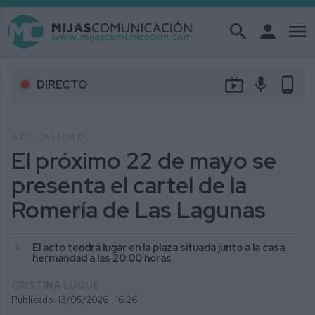
search
person
menu
live_tv
mic
phone_android
DIRECTO
ACTUALIDAD
El próximo 22 de mayo se
presenta el cartel de la
Romería de Las Lagunas
El acto tendrá lugar en la plaza situada junto a la casa
hermandad a las 20:00 horas
CRISTINA LUQUE
Publicado: 13/05/2026 ·
16:26