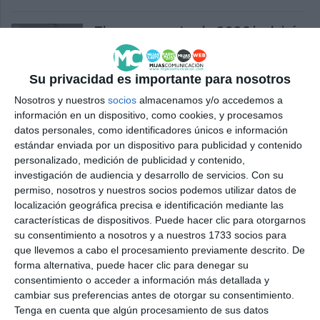
El presupuesto de 2026 incluirá
una partida para el centro de
alta resolución de procesos
Su privacidad es importante para nosotros
ACTUALIDAD
Nosotros y nuestros
socios
almacenamos y/o accedemos a
Este miércoles se celebran en el
información en un dispositivo, como cookies, y procesamos
Ayuntamiento de Mijas dos
datos personales, como identificadores únicos e información
sesiones plenarias
estándar enviada por un dispositivo para publicidad y contenido
personalizado, medición de publicidad y contenido,
ACTUALIDAD
investigación de audiencia y desarrollo de servicios.
Con su
permiso, nosotros y nuestros socios podemos utilizar datos de
El miércoles debatirán sobre el
localización geográfica precisa e identificación mediante las
hospital en un pleno
características de dispositivos. Puede hacer clic para otorgarnos
extraordinario “forzado” por el
su consentimiento a nosotros y a nuestros 1733 socios para
PSOE
que llevemos a cabo el procesamiento previamente descrito. De
forma alternativa, puede hacer clic para denegar su
PSOE
consentimiento o acceder a información más detallada y
cambiar sus preferencias antes de otorgar su consentimiento.
Nuevo Enfoque Mijas nos invita
Tenga en cuenta que algún procesamiento de sus datos