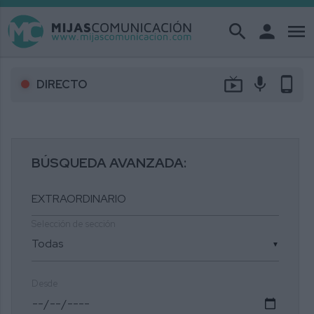
search
person
menu
live_tv
mic
phone_android
DIRECTO
BÚSQUEDA AVANZADA:
Selección de sección
▼
Desde