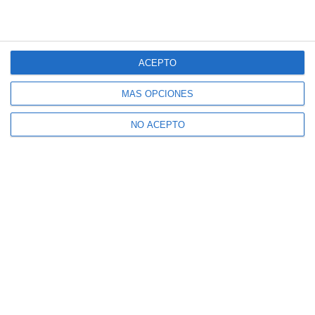
ACEPTO
MÁS OPCIONES
NO ACEPTO
Suscríbete a nuestro boletín
Recibe la actualidad de Mijas en tu correo
electrónico