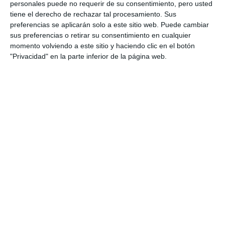
a ver lo extraordinario en lo
personales puede no requerir de su consentimiento, pero usted
ordinario
tiene el derecho de rechazar tal procesamiento. Sus
preferencias se aplicarán solo a este sitio web. Puede cambiar
ACTUALIDAD
sus preferencias o retirar su consentimiento en cualquier
momento volviendo a este sitio y haciendo clic en el botón
Daniel Pérez Cerniseva,
"Privacidad" en la parte inferior de la página web.
distinguido en los Premios
Extraordinarios de Bachillerato
REPORTAJES
El Ayuntamiento de Mijas
aprueba de manera inicial su
presupuesto para 2025
ACTUALIDAD
El Ayuntamiento de Mijas
celebrará un pleno
extraordinario sobre el Cala
Mijas Festival
ACTUALIDAD