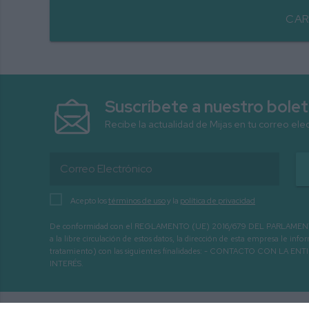
CAR
Suscríbete a nuestro bolet
Recibe la actualidad de Mijas en tu correo ele
Acepto los
términos de uso
y la
política de privacidad
De conformidad con el REGLAMENTO (UE) 2016/679 DEL PARLAMENTO EURO
a la libre circulación de estos datos, la dirección de esta empresa le 
tratamiento) con las siguientes finalidades: - CONTACTO CO
INTERÉS.