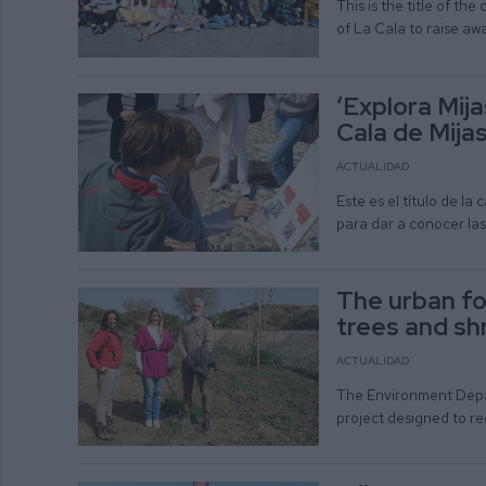
This is the title of 
of La Cala to raise a
‘Explora Mija
Cala de Mija
ACTUALIDAD
Este es el título de l
para dar a conocer la
The urban fo
trees and sh
ACTUALIDAD
The Environment Depar
project designed to re