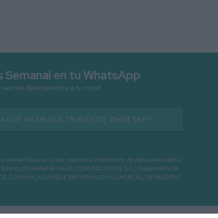
as Semanal en tu WhatsApp
 viernes directamente a tu móvil
34 607 48 09 16 A TRAVÉS DE WHATSAPP
as físicas en lo que respecta al tratamiento de datos personales y
os en ficheros titularidad de MIJAS COMUNICACIÓN, S.A., (Responsable de
 ENVIO DE COMUNICACIONES E INFORMACIÓN COMERCIAL DE NUESTRO