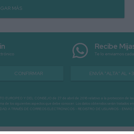
GAR MÁS
ín
Recibe Mij
ctrónico
Te lo enviamos cada
CONFIRMAR
ENVÍA "ALTA" AL +
PEO Y DEL CONSEJO de 27 de abril de 2016 relativo a la protección de las person
informa de los siguientes aspectos que debe conocer: Los datos obtenidos serán tratad
N LA ENTIDAD A TRAVÉS DE CORREOS ELECTRÓNICOS - REGISTRO DE USUARIOS -