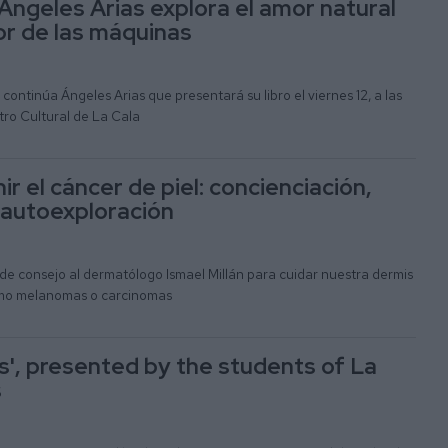
 Ángeles Arias explora el amor natural
or de las máquinas
 continúa Ángeles Arias que presentará su libro el viernes 12, a las
tro Cultural de La Cala
 el cáncer de piel: concienciación,
 autoexploración
de consejo al dermatólogo Ismael Millán para cuidar nuestra dermis
omo melanomas o carcinomas
as', presented by the students of La
s