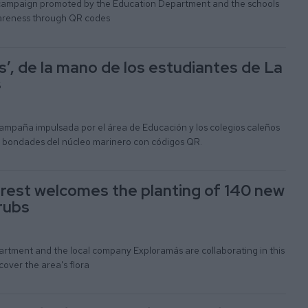
the campaign promoted by the Education Department and the schools
wareness through QR codes
s’, de la mano de los estudiantes de La
s
a campaña impulsada por el área de Educación y los colegios caleños
s bondades del núcleo marinero con códigos QR.
rest welcomes the planting of 140 new
rubs
tment and the local company Exploramás are collaborating in this
cover the area's flora