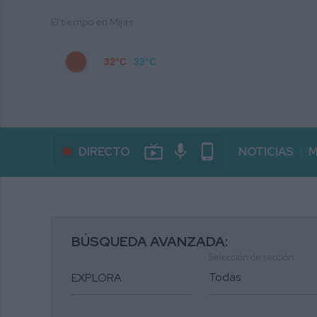
El tiempo en Mijas
32°C
32°C
live_tv
mic
phone_android
DIRECTO
NOTICIAS
M
BÚSQUEDA AVANZADA:
Selección de sección