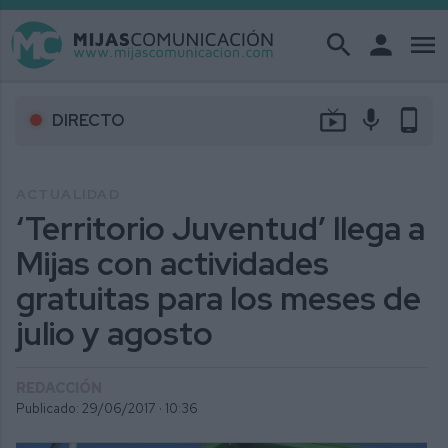
search
person
menu
live_tv
mic
phone_android
DIRECTO
ACTUALIDAD
‘Territorio Juventud’ llega a
Mijas con actividades
gratuitas para los meses de
julio y agosto
REDACCIÓN
Publicado: 29/06/2017 ·
10:36