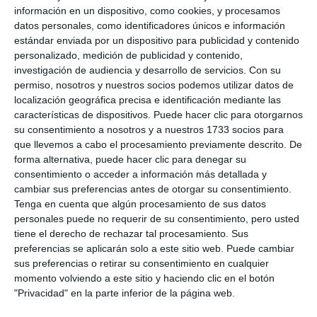
información en un dispositivo, como cookies, y procesamos
municipio para realizar este tipo de actividades en
datos personales, como identificadores únicos e información
esta primera edición y que esperamos se convierta
estándar enviada por un dispositivo para publicidad y contenido
personalizado, medición de publicidad y contenido,
en todo un referente a nivel provincial”, recalca la
investigación de audiencia y desarrollo de servicios.
Con su
encargada del departamento. “Queremos dinamizar
permiso, nosotros y nuestros socios podemos utilizar datos de
localización geográfica precisa e identificación mediante las
nuestras playas, que nuestros jóvenes disfruten de
características de dispositivos. Puede hacer clic para otorgarnos
un municipio activo, en el que cada día se les ofrece
su consentimiento a nosotros y a nuestros 1733 socios para
algo nuevo y que mejor manera que con este punto
que llevemos a cabo el procesamiento previamente descrito. De
forma alternativa, puede hacer clic para denegar su
de encuentro lleno de actividad para todas las
consentimiento o acceder a información más detallada y
edades”, finaliza Vera.
cambiar sus preferencias antes de otorgar su consentimiento.
Tenga en cuenta que algún procesamiento de sus datos
Juventud anima además a todos los usuarios a que
personales puede no requerir de su consentimiento, pero usted
estén al día de todas las novedades a través de las
tiene el derecho de rechazar tal procesamiento. Sus
preferencias se aplicarán solo a este sitio web. Puede cambiar
redes sociales como Facebook (Juventud Mijas), en
sus preferencias o retirar su consentimiento en cualquier
Twitter (@juventud_mijas) o Instragram
momento volviendo a este sitio y haciendo clic en el botón
(@juventud_mijas). Así como pueden estar al día de
"Privacidad" en la parte inferior de la página web.
todas las novedades y actividades a través del