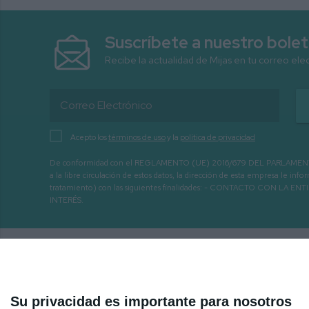
Suscríbete a nuestro bolet
Recibe la actualidad de Mijas en tu correo ele
Acepto los
términos de uso
y la
política de privacidad
De conformidad con el REGLAMENTO (UE) 2016/679 DEL PARLAMENTO EURO
a la libre circulación de estos datos, la dirección de esta empresa le 
tratamiento) con las siguientes finalidades: - CONTACTO CO
INTERÉS.
Su privacidad es importante para nosotros