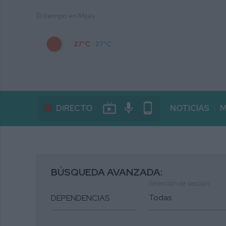
El tiempo en Mijas
27°C
27°C
live_tv
mic
phone_android
DIRECTO
NOTICIAS
M
BÚSQUEDA AVANZADA:
Selección de sección