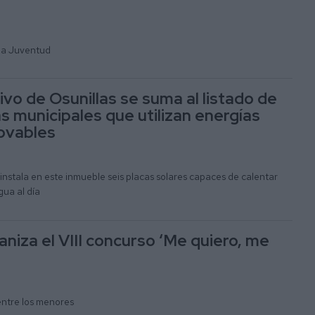
 la Juventud
ivo de Osunillas se suma al listado de
 municipales que utilizan energías
novables
instala en este inmueble seis placas solares capaces de calentar
gua al día
iza el VIII concurso ‘Me quiero, me
 entre los menores