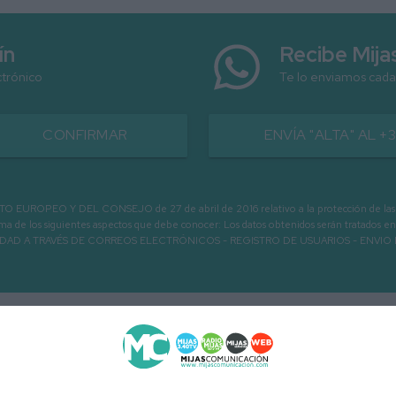
ín
Recibe Mij
ctrónico
Te lo enviamos cada
CONFIRMAR
ENVÍA "ALTA" AL +
PEO Y DEL CONSEJO de 27 de abril de 2016 relativo a la protección de las person
informa de los siguientes aspectos que debe conocer: Los datos obtenidos serán tratad
N LA ENTIDAD A TRAVÉS DE CORREOS ELECTRÓNICOS - REGISTRO DE USUARIOS -