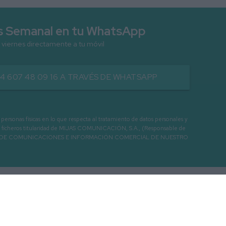
as Semanal en tu WhatsApp
 viernes directamente a tu móvil
34 607 48 09 16 A TRAVÉS DE WHATSAPP
as físicas en lo que respecta al tratamiento de datos personales y
os en ficheros titularidad de MIJAS COMUNICACIÓN, S.A., (Responsable de
 ENVIO DE COMUNICACIONES E INFORMACIÓN COMERCIAL DE NUESTRO