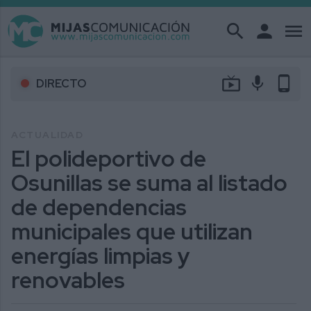
search
person
menu
live_tv
mic
phone_android
DIRECTO
ACTUALIDAD
El polideportivo de
Osunillas se suma al listado
de dependencias
municipales que utilizan
energías limpias y
renovables