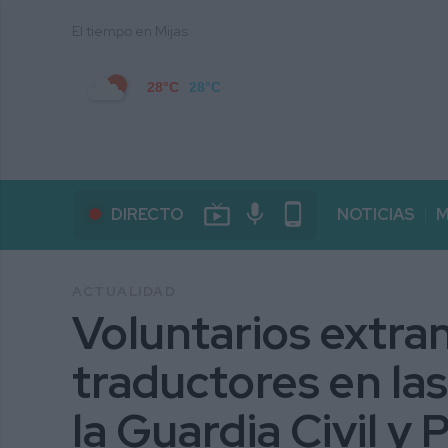
El tiempo en Mijas
28°C
28°C
live_tv
mic
phone_android
DIRECTO
NOTICIAS
M
ACTUALIDAD
Voluntarios extra
traductores en la
la Guardia Civil y 