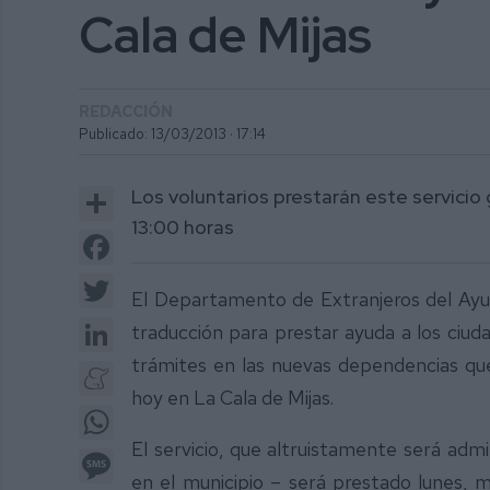
Cala de Mijas
REDACCIÓN
Publicado: 13/03/2013 ·
17:14
Share
Los voluntarios prestarán este servicio 
13:00 horas
Facebook
Twitter
El Departamento de Extranjeros del Ayun
LinkedIn
traducción para prestar ayuda a los ciud
trámites en las nuevas dependencias que
Meneame
hoy en La Cala de Mijas.
WhatsApp
El servicio, que altruistamente será admi
Message
en el municipio – será prestado lunes, m