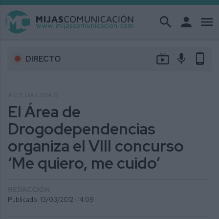
search
person
menu
live_tv
mic
phone_android
DIRECTO
ACTUALIDAD
El Área de
Drogodependencias
organiza el VIII concurso
‘Me quiero, me cuido’
REDACCIÓN
Publicado: 13/03/2012 ·
14:09