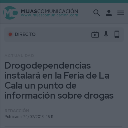
search
person
menu
live_tv
mic
phone_android
DIRECTO
ACTUALIDAD
Drogodependencias
instalará en la Feria de La
Cala un punto de
información sobre drogas
REDACCIÓN
Publicado: 24/07/2013 ·
16:11