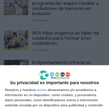
programa de respiro familiar a
cuidadores de menores en
inclusión
ACTUALIDAD
AFA Mijas organiza un taller de
cuidados para formar a los
cuidadores
ACTUALIDAD
El Ayuntamiento ofrece un
curso de buenas prácticas para
cuidadores de colonias felinas
ACTUALIDAD
Su privacidad es importante para nosotros
Nosotros y nuestros
socios
almacenamos y/o accedemos a
Arranca un programa de AFA
información en un dispositivo, como cookies, y procesamos
Mijas para mejorar la calidad de
datos personales, como identificadores únicos e información
vida de usuarios y cuidadores
estándar enviada por un dispositivo para publicidad y contenido