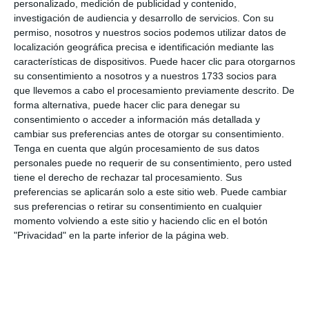
ACTUALIDAD
personalizado, medición de publicidad y contenido,
investigación de audiencia y desarrollo de servicios.
Con su
AFA Mijas destaca en un taller la
permiso, nosotros y nuestros socios podemos utilizar datos de
importancia de que los
localización geográfica precisa e identificación mediante las
cuidadores se cuiden
características de dispositivos. Puede hacer clic para otorgarnos
su consentimiento a nosotros y a nuestros 1733 socios para
ACTUALIDAD
que llevemos a cabo el procesamiento previamente descrito. De
forma alternativa, puede hacer clic para denegar su
AFA Mijas organiza tres talleres
consentimiento o acceder a información más detallada y
dirigidos a los cuidadores de
cambiar sus preferencias antes de otorgar su consentimiento.
enfermos dependientes
Tenga en cuenta que algún procesamiento de sus datos
personales puede no requerir de su consentimiento, pero usted
ACTUALIDAD
tiene el derecho de rechazar tal procesamiento. Sus
preferencias se aplicarán solo a este sitio web. Puede cambiar
AFA Mijas organiza tres talleres
sus preferencias o retirar su consentimiento en cualquier
gratuitos para cuidadores de
momento volviendo a este sitio y haciendo clic en el botón
mayores dependientes
"Privacidad" en la parte inferior de la página web.
ACTUALIDAD
La asociación de alzhéimer AFA
Mijas ofrece un taller para