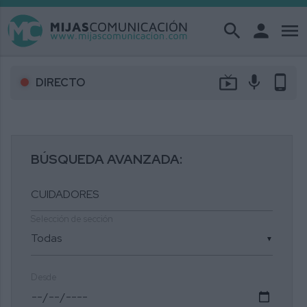
search
person
menu
live_tv
mic
phone_android
DIRECTO
BÚSQUEDA AVANZADA:
Selección de sección
▼
Desde