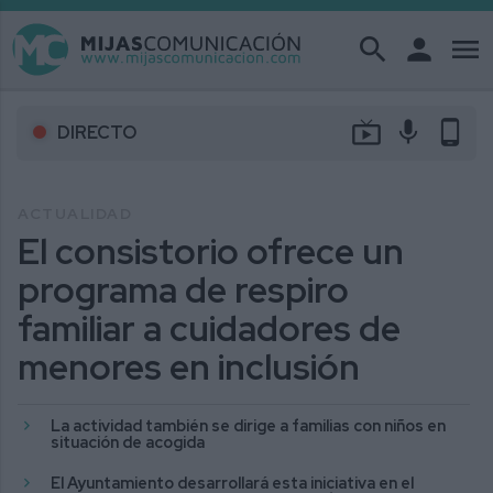
search
person
menu
live_tv
mic
phone_android
DIRECTO
ACTUALIDAD
El consistorio ofrece un
programa de respiro
familiar a cuidadores de
menores en inclusión
La actividad también se dirige a familias con niños en
situación de acogida
El Ayuntamiento desarrollará esta iniciativa en el