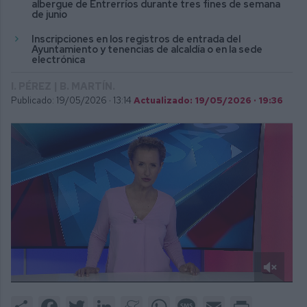
albergue de Entrerríos durante tres fines de semana
de junio
Inscripciones en los registros de entrada del
Ayuntamiento y tenencias de alcaldía o en la sede
electrónica
I. PÉREZ | B. MARTÍN.
Publicado: 19/05/2026 ·
13:14
Actualizado: 19/05/2026 · 19:36
0
of
Share
Facebook
Twitter
LinkedIn
Meneame
WhatsApp
Message
Email
Print