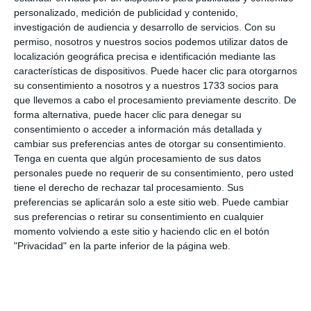
personalizado, medición de publicidad y contenido,
investigación de audiencia y desarrollo de servicios.
Con su
permiso, nosotros y nuestros socios podemos utilizar datos de
localización geográfica precisa e identificación mediante las
características de dispositivos. Puede hacer clic para otorgarnos
su consentimiento a nosotros y a nuestros 1733 socios para
que llevemos a cabo el procesamiento previamente descrito. De
forma alternativa, puede hacer clic para denegar su
consentimiento o acceder a información más detallada y
cambiar sus preferencias antes de otorgar su consentimiento.
Tenga en cuenta que algún procesamiento de sus datos
Información de la campaña impulsada por el Ayuntamiento.
personales puede no requerir de su consentimiento, pero usted
MIJAS COMUNICACIÓN.
tiene el derecho de rechazar tal procesamiento. Sus
preferencias se aplicarán solo a este sitio web. Puede cambiar
sus preferencias o retirar su consentimiento en cualquier
momento volviendo a este sitio y haciendo clic en el botón
"Privacidad" en la parte inferior de la página web.
Comparte esta noticia desde el siguiente enlace:
https://mijascom.com/?a=38140