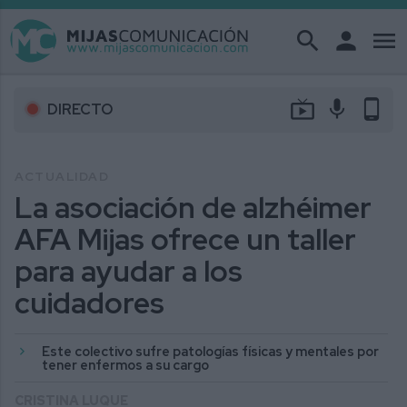
search
person
menu
live_tv
mic
phone_android
DIRECTO
ACTUALIDAD
La asociación de alzhéimer
AFA Mijas ofrece un taller
para ayudar a los
cuidadores
Este colectivo sufre patologías físicas y mentales por
tener enfermos a su cargo
CRISTINA LUQUE