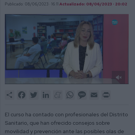
Publicado: 08/06/2023 ·
16:11
Actualizado: 08/06/2023 · 20:02
0
of
Share
Facebook
Twitter
LinkedIn
Meneame
WhatsApp
Message
Email
Print
2
minutes,
26
seconds
El curso ha contado con profesionales del Distrito
Sanitario, que han ofrecido consejos sobre
movilidad y prevención ante las posibles olas de