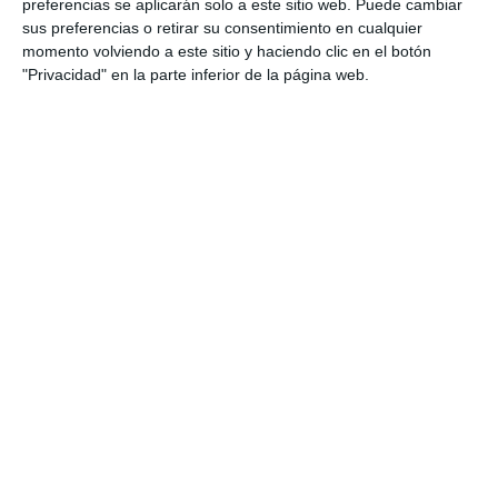
ACTUALIDAD
preferencias se aplicarán solo a este sitio web. Puede cambiar
sus preferencias o retirar su consentimiento en cualquier
momento volviendo a este sitio y haciendo clic en el botón
La Navidad en Mijas se inunda de
"Privacidad" en la parte inferior de la página web.
arte con las alumnas de baile de
Berni y Feli Gabriel
ACTUALIDAD
Alumnas de Berni Gabriel se
proclaman campeonas de
España de danza
ACTUALIDAD
Los alumnos de Feli y Berni
Gabriel vuelven a subirse al
escenario llenos de emoción
ACTUALIDAD
Más de 200 alumnos de baile de
Berni y Felisa Gabriel muestran