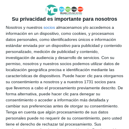
El Teatro Manuel España acoge
el domingo el festival de danza
de Berni Gabriel
Su privacidad es importante para nosotros
ACTUALIDAD
Nosotros y nuestros
socios
almacenamos y/o accedemos a
información en un dispositivo, como cookies, y procesamos
datos personales, como identificadores únicos e información
Berni Gabriel: “Yo soy flamenca”
estándar enviada por un dispositivo para publicidad y contenido
ACTUALIDAD
personalizado, medición de publicidad y contenido,
investigación de audiencia y desarrollo de servicios.
Con su
permiso, nosotros y nuestros socios podemos utilizar datos de
localización geográfica precisa e identificación mediante las
El Teatro Las Lagunas acoge el
características de dispositivos. Puede hacer clic para otorgarnos
segundo festival de danza de
su consentimiento a nosotros y a nuestros 1731 socios para
Feli y Berni Gabriel
que llevemos a cabo el procesamiento previamente descrito. De
forma alternativa, puede hacer clic para denegar su
ACTUALIDAD
consentimiento o acceder a información más detallada y
cambiar sus preferencias antes de otorgar su consentimiento.
Elegancia y fantasía, en el
Tenga en cuenta que algún procesamiento de sus datos
espectáculo de fin de curso de
personales puede no requerir de su consentimiento, pero usted
danza de Berni y Feli Gabriel
tiene el derecho de rechazar tal procesamiento. Sus