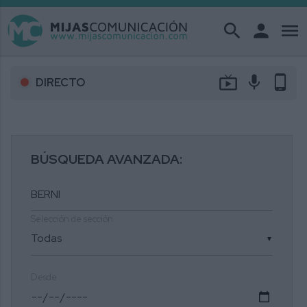
search
person
menu
live_tv
mic
phone_android
DIRECTO
BÚSQUEDA AVANZADA:
Selección de sección
▼
Desde