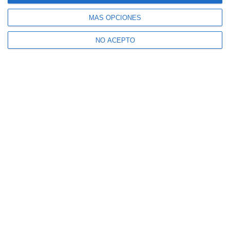
MÁS OPCIONES
NO ACEPTO
Suscríbete a nuestro boletín
Recibe la actualidad de Mijas en tu correo
electrónico
CONFIRMAR