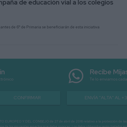
mpaña de educación vial a los colegios
antes de 6º de Primaria se beneficiarán de esta iniciativa
ín
Recibe Mij
ctrónico
Te lo enviamos cada
CONFIRMAR
ENVÍA "ALTA" AL +
PEO Y DEL CONSEJO de 27 de abril de 2016 relativo a la protección de las person
informa de los siguientes aspectos que debe conocer: Los datos obtenidos serán tratad