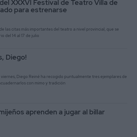
del XXXVI Festival de Teatro Villa de
rado para estrenarse
e las citas más importantes del teatro a nivel provincial, que se
o del 14 al 17 de julio
s, Diego!
 viernes, Diego Reiné ha recogido puntualmente tres ejemplares de
cuadernarlos con mimo y tradición
ijeños aprenden a jugar al billar