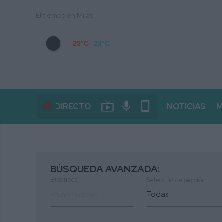
El tiempo en Mijas
25°C
23°C
live_tv
mic
phone_android
DIRECTO
NOTICIAS
M
BÚSQUEDA AVANZADA:
Búsqueda
Selección de sección