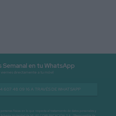
as Semanal en tu WhatsApp
 viernes directamente a tu móvil
34 607 48 09 16 A TRAVÉS DE WHATSAPP
as físicas en lo que respecta al tratamiento de datos personales y
os en ficheros titularidad de MIJAS COMUNICACIÓN, S.A., (Responsable de