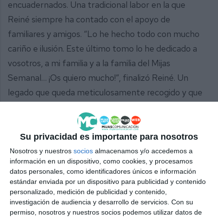
encuadernados. Una tradicional labor en la que
Reiné siempre ha contado con el apoyo de
familiares y amigos. “Lo he hecho todo con mucho
cariño e ilusión. Este último tomo lo he dedicado a
vosotros, a mi familia y a la familia del Mijas
Semanal… ¡Os quiero mucho!”, finalizó Reiné. Un
legado que queda meticulosamente recogido y que
conservaremos como oro en paño. Mil gracias,
Diego, por todas las horas, el trabajo y el cariño que
nos has dedicado.
Su privacidad es importante para nosotros
Nosotros y nuestros
socios
almacenamos y/o accedemos a
información en un dispositivo, como cookies, y procesamos
datos personales, como identificadores únicos e información
estándar enviada por un dispositivo para publicidad y contenido
personalizado, medición de publicidad y contenido,
investigación de audiencia y desarrollo de servicios.
Con su
permiso, nosotros y nuestros socios podemos utilizar datos de