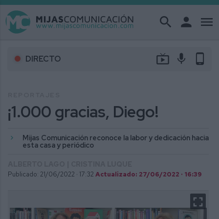
search
person
menu
live_tv
mic
phone_android
DIRECTO
REPORTAJES
¡1.000 gracias, Diego!
Mijas Comunicación reconoce la labor y dedicación hacia
esta casa y periódico
ALBERTO LAGO | CRISTINA LUQUE
Publicado: 21/06/2022 ·
17:32
Actualizado: 27/06/2022 · 16:39