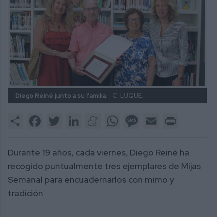
Diego Reiné junto a su familia.
C. LUQUE.
Share
Facebook
Twitter
LinkedIn
Meneame
WhatsApp
Message
Email
Print
Durante 19 años, cada viernes, Diego Reiné ha
recogido puntualmente tres ejemplares de Mijas
Semanal para encuadernarlos con mimo y
tradición