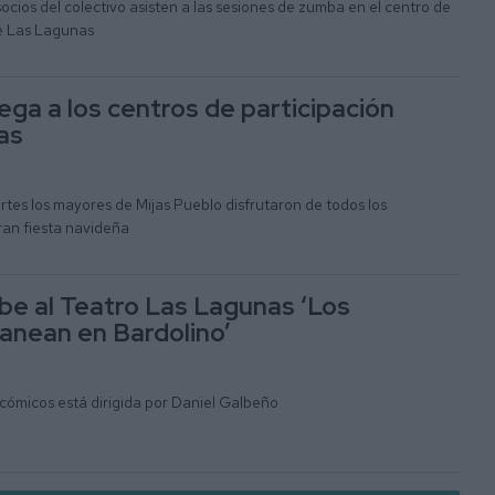
socios del colectivo asisten a las sesiones de zumba en el centro de
de Las Lagunas
ega a los centros de participación
as
rtes los mayores de Mijas Pueblo disfrutaron de todos los
ran fiesta navideña
ube al Teatro Las Lagunas ‘Los
anean en Bardolino’
icómicos está dirigida por Daniel Galbeño