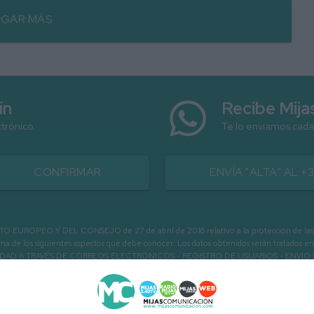
GAR MÁS
ín
Recibe Mij
ctrónico
Te lo enviamos cada
CONFIRMAR
ENVÍA "ALTA" AL +
PEO Y DEL CONSEJO de 27 de abril de 2016 relativo a la protección de las person
informa de los siguientes aspectos que debe conocer: Los datos obtenidos serán tratad
N LA ENTIDAD A TRAVÉS DE CORREOS ELECTRÓNICOS - REGISTRO DE USUARIOS -