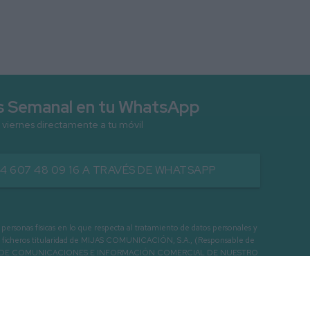
as Semanal en tu WhatsApp
 viernes directamente a tu móvil
34 607 48 09 16 A TRAVÉS DE WHATSAPP
as físicas en lo que respecta al tratamiento de datos personales y
os en ficheros titularidad de MIJAS COMUNICACIÓN, S.A., (Responsable de
 ENVIO DE COMUNICACIONES E INFORMACIÓN COMERCIAL DE NUESTRO