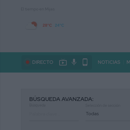
El tiempo en Mijas
28°C
24°C
live_tv
mic
phone_android
DIRECTO
NOTICIAS
M
BÚSQUEDA AVANZADA:
Búsqueda
Selección de sección