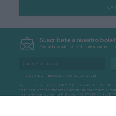
CAR
Suscríbete a nuestro bolet
Recibe la actualidad de Mijas en tu correo ele
Acepto los
términos de uso
y la
política de privacidad
De conformidad con el REGLAMENTO (UE) 2016/679 DEL PARLAMENTO EURO
a la libre circulación de estos datos, la dirección de esta empresa le 
tratamiento) con las siguientes finalidades: - CONTACTO CO
INTERÉS.