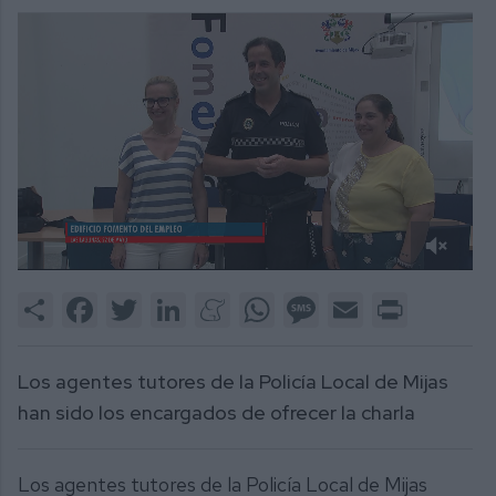
0
of
Share
Facebook
Twitter
LinkedIn
Meneame
WhatsApp
Message
Email
Print
1
minute,
57
seconds
Los agentes tutores de la Policía Local de Mijas
han sido los encargados de ofrecer la charla
Los agentes tutores de la Policía Local de Mijas