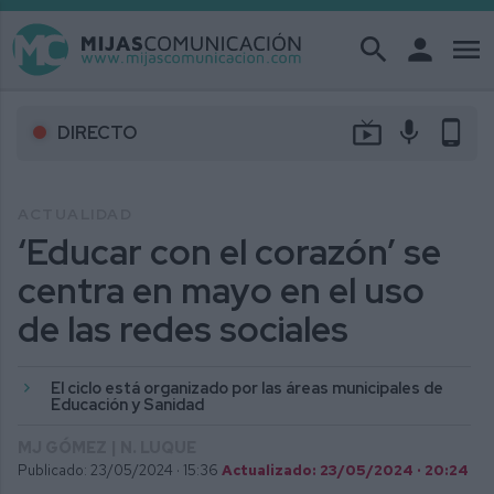
search
person
menu
live_tv
mic
phone_android
DIRECTO
ACTUALIDAD
‘Educar con el corazón’ se
centra en mayo en el uso
de las redes sociales
El ciclo está organizado por las áreas municipales de
Educación y Sanidad
MJ GÓMEZ | N. LUQUE
Publicado: 23/05/2024 ·
15:36
Actualizado: 23/05/2024 · 20:24