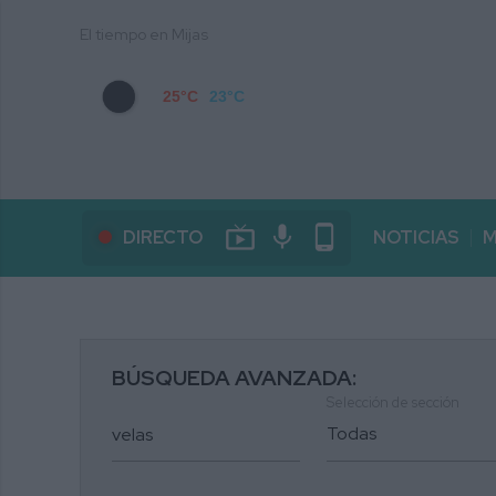
El tiempo en Mijas
25°C
23°C
live_tv
mic
phone_android
DIRECTO
NOTICIAS
M
BÚSQUEDA AVANZADA:
Selección de sección