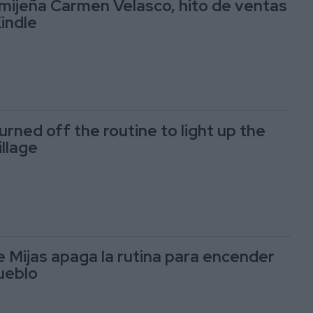
 mijeña Carmen Velasco, hito de ventas
indle
rned off the routine to light up the
illage
 Mijas apaga la rutina para encender
pueblo