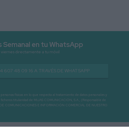
as Semanal en tu WhatsApp
 viernes directamente a tu móvil
34 607 48 09 16 A TRAVÉS DE WHATSAPP
as físicas en lo que respecta al tratamiento de datos personales y
os en ficheros titularidad de MIJAS COMUNICACIÓN, S.A., (Responsable de
 ENVIO DE COMUNICACIONES E INFORMACIÓN COMERCIAL DE NUESTRO