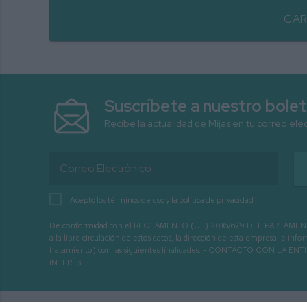
CAR
Suscríbete a nuestro bolet
Recibe la actualidad de Mijas en tu correo ele
Acepto los
términos de uso
y la
política de privacidad
De conformidad con el REGLAMENTO (UE) 2016/679 DEL PARLAMENTO EURO
a la libre circulación de estos datos, la dirección de esta empresa le 
tratamiento) con las siguientes finalidades: - CONTACTO CO
INTERÉS.