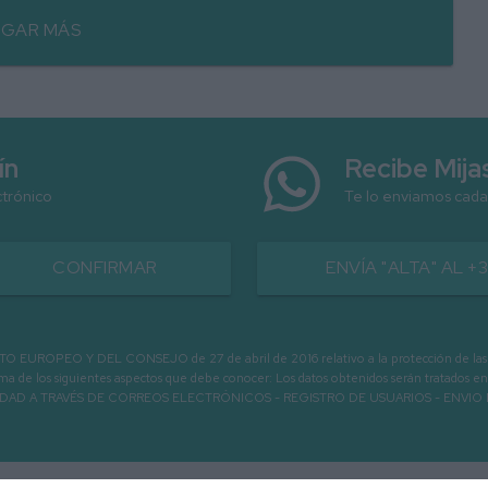
GAR MÁS
ín
Recibe Mij
ctrónico
Te lo enviamos cada
CONFIRMAR
ENVÍA "ALTA" AL +
PEO Y DEL CONSEJO de 27 de abril de 2016 relativo a la protección de las person
informa de los siguientes aspectos que debe conocer: Los datos obtenidos serán tratad
N LA ENTIDAD A TRAVÉS DE CORREOS ELECTRÓNICOS - REGISTRO DE USUARIOS -