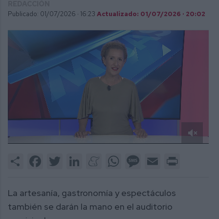
REDACCIÓN
Publicado: 01/07/2026 ·
16:23
Actualizado: 01/07/2026 · 20:02
0
of
Share
Facebook
Twitter
LinkedIn
Meneame
WhatsApp
Message
Email
Print
1
minute,
10
seconds
La artesanía, gastronomía y espectáculos
también se darán la mano en el auditorio