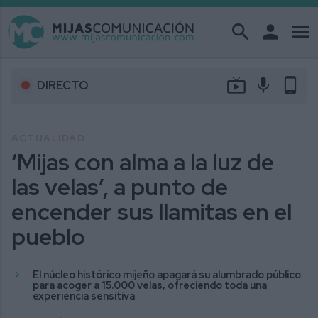
search
person
menu
live_tv
mic
phone_android
DIRECTO
ACTUALIDAD
‘Mijas con alma a la luz de
las velas’, a punto de
encender sus llamitas en el
pueblo
El núcleo histórico mijeño apagará su alumbrado público
para acoger a 15.000 velas, ofreciendo toda una
experiencia sensitiva