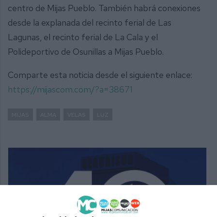
centro de Mijas Pueblo. También habrá conexiones
desde la explanada del recinto ferial de Las
Lagunas, el recinto ferial de La Cala y el
Polideportivo de Osunillas a Mijas Pueblo.
Comparte esta noticia desde el siguiente enlace:
https://mijascom.com/?a=38671
MIJAS
ALMA
VELAS
LUZ