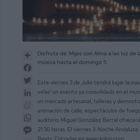
Calle iluminada por velas en la segunda edición de Mijas con Alma
| 
Share
Disfruta de ‘Mijas con Alma a las luz de l
música hasta el domingo 5
Facebook
Twitter
Este viernes 3 de Julio tendrá lugar la inau
LinkedIn
velas’ un evento ya consolidado en el mun
un mercado artesanal, talleres y demostrac
Meneame
animación de calle, espectáculos de fuego
WhatsApp
auditorio Miguel González Berral ofrecerá
Message
21:30 horas. El viernes 3: Noche Andaluza;
Beats. Entradas en www.giglon.com