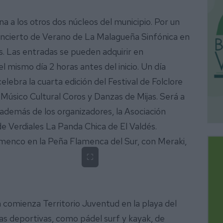
a a los otros dos núcleos del municipio. Por un
Concierto de Verano de La Malagueña Sinfónica en
s. Las entradas se pueden adquirir en
 el mismo día 2 horas antes del inicio. Un día
elebra la cuarta edición del Festival de Folclore
n Músico Cultural Coros y Danzas de Mijas. Será a
, además de los organizadores, la Asociación
de Verdiales La Panda Chica de El Valdés.
menco en la Peña Flamenca del Sur, con Meraki,
⛶
comienza Territorio Juventud en la playa del
inas deportivas, como pádel surf y kayak, de