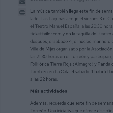
Email
Print
La música también llega este fin de seman
lado, Las Lagunas acoge el viernes 3 el 
el Teatro Manuel España, a las 20:30 hora
tickettailor.com y en la taquilla del teatro
después, el sábado 4, el núcleo marinero c
Villa de Mijas organizado por la Asociació
las 21:30 horas en el Torreón y participan
Folklórica Tierra Roja (Almagro) y Panda 
También en La Cala el sábado 4 habrá fla
a las 22 horas.
Más actividades
Además, recuerda que este fin de semana 
Torreón. Una iniciativa que ofrece discipl