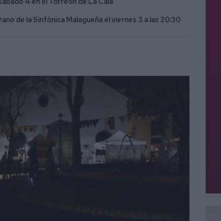
el sábado 4 en el Torreón de La Cala
no de la Sinfónica Malagueña el viernes 3 a las 20:30