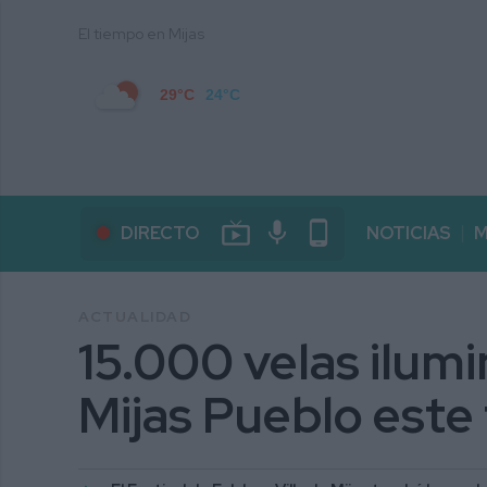
El tiempo en Mijas
29°C
24°C
live_tv
mic
phone_android
DIRECTO
NOTICIAS
M
ACTUALIDAD
15.000 velas ilumi
Mijas Pueblo este