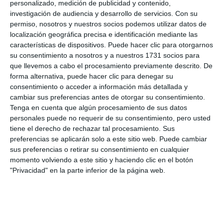
personalizado, medición de publicidad y contenido,
Cardona participaba por primera vez en este
investigación de audiencia y desarrollo de servicios.
Con su
mercado, al igual que también era la primera vez
permiso, nosotros y nuestros socios podemos utilizar datos de
localización geográfica precisa e identificación mediante las
que visitaba Mijas y “nos ha parecido un lugar súper
características de dispositivos. Puede hacer clic para otorgarnos
agradable, muy mágico. Ha sido una feria muy
su consentimiento a nosotros y a nuestros 1731 socios para
cultural, muy artística, con muchas personas de
que llevemos a cabo el procesamiento previamente descrito. De
forma alternativa, puede hacer clic para denegar su
todo el mundo”, afirmó. La propuesta musical llegó
consentimiento o acceder a información más detallada y
de la mano del artista senegalés Pape Sidy Sy, con
cambiar sus preferencias antes de otorgar su consentimiento.
Tenga en cuenta que algún procesamiento de sus datos
quien Cardona realiza una fusión entre sonidos
personales puede no requerir de su consentimiento, pero usted
africanos y andinos.
tiene el derecho de rechazar tal procesamiento. Sus
preferencias se aplicarán solo a este sitio web. Puede cambiar
sus preferencias o retirar su consentimiento en cualquier
momento volviendo a este sitio y haciendo clic en el botón
"Privacidad" en la parte inferior de la página web.