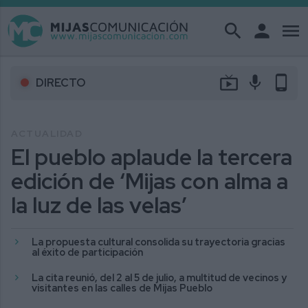
search
person
menu
live_tv
mic
phone_android
DIRECTO
ACTUALIDAD
El pueblo aplaude la tercera
edición de ‘Mijas con alma a
la luz de las velas’
La propuesta cultural consolida su trayectoria gracias
al éxito de participación
La cita reunió, del 2 al 5 de julio, a multitud de vecinos y
visitantes en las calles de Mijas Pueblo