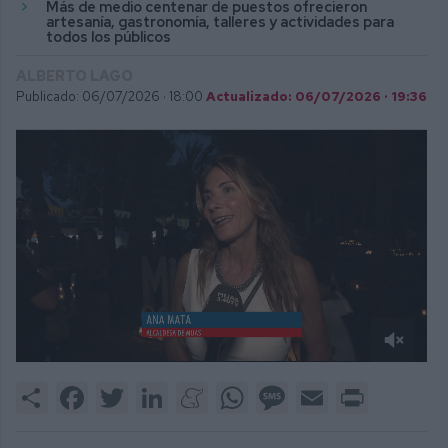
Más de medio centenar de puestos ofrecieron
artesanía, gastronomía, talleres y actividades para
todos los públicos
ALBERTO LAGO
Publicado: 06/07/2026 ·
18:00
Actualizado: 06/07/2026 · 19:36
0
of
Share
Facebook
Twitter
LinkedIn
Meneame
WhatsApp
Message
Email
Print
6
minutes,
2