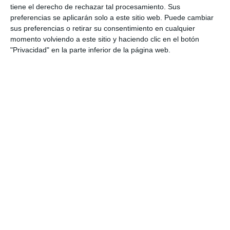
Cala de Mijas
tiene el derecho de rechazar tal procesamiento. Sus
ACTUALIDAD
preferencias se aplicarán solo a este sitio web. Puede cambiar
sus preferencias o retirar su consentimiento en cualquier
momento volviendo a este sitio y haciendo clic en el botón
La mejor petanca andaluza se
"Privacidad" en la parte inferior de la página web.
dio cita este fin de semana en
Mijas
DEPORTES
El municipio acoge este fin de
semana el XXII Torneo de
Petanca Provincia de Málaga
ACTUALIDAD
La petanca, lenguaje universal
en La Cala
ACTUALIDAD
Elviria, triple winner of the 1st