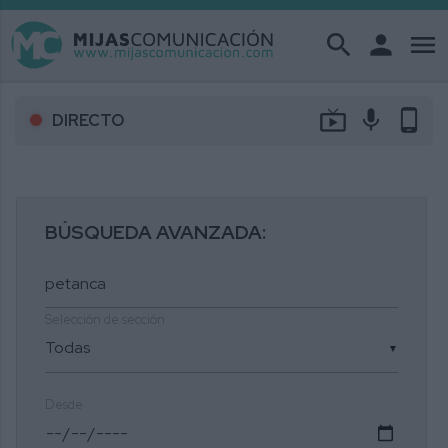
search
person
menu
live_tv
mic
phone_android
DIRECTO
BÚSQUEDA AVANZADA:
Selección de sección
▼
Desde