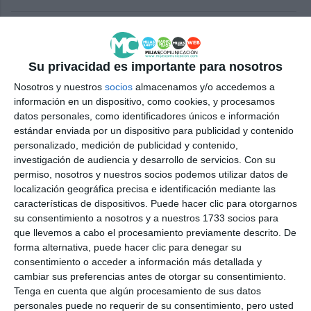
Más de 350 jugadores en el I
Open Internacional de Petanca
Costazul Villa de Mijas
Su privacidad es importante para nosotros
DEPORTES
Nosotros y nuestros
socios
almacenamos y/o accedemos a
información en un dispositivo, como cookies, y procesamos
Petanca para abrir la Semana
datos personales, como identificadores únicos e información
Cultural de la Asociación de
estándar enviada por un dispositivo para publicidad y contenido
Jubilados Virgen de la Peña
personalizado, medición de publicidad y contenido,
investigación de audiencia y desarrollo de servicios.
Con su
ACTUALIDAD
permiso, nosotros y nuestros socios podemos utilizar datos de
localización geográfica precisa e identificación mediante las
The Town Hall installs five new
características de dispositivos. Puede hacer clic para otorgarnos
petanque courts in La Cala de
su consentimiento a nosotros y a nuestros 1733 socios para
Mijas
que llevemos a cabo el procesamiento previamente descrito. De
forma alternativa, puede hacer clic para denegar su
ACTUALIDAD
consentimiento o acceder a información más detallada y
cambiar sus preferencias antes de otorgar su consentimiento.
El Ayuntamiento habilita cinco
Tenga en cuenta que algún procesamiento de sus datos
nuevas pistas de petanca en La
personales puede no requerir de su consentimiento, pero usted