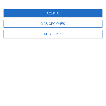
ACEPTO
MÁS OPCIONES
NO ACEPTO
Suscríbete a nuestro boletín
Recibe la actualidad de Mijas en tu correo
electrónico