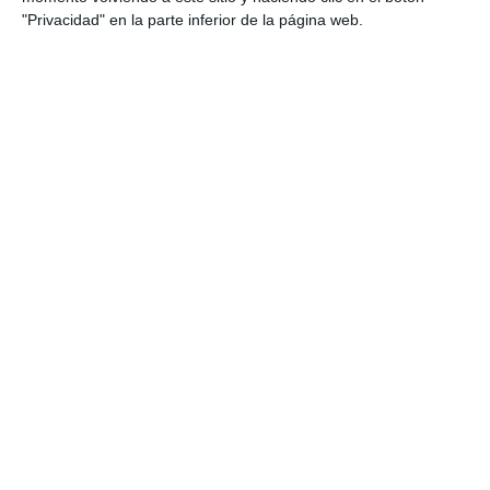
graves
"Privacidad" en la parte inferior de la página web.
ACTUALIDAD
El temporal provoca 30
incidencias sin daños personales
pero con desperfectos
materiales
ACTUALIDAD
El apagón eléctrico transcurre
en Mijas sin incidencias graves
ACTUALIDAD
La borrasca Konrad deja
fuertes lluvias en Mijas
ACTUALIDAD