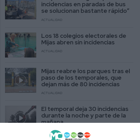
incidencias en paradas de bus
se solucionan bastante rápido”
ACTUALIDAD
Los 18 colegios electorales de
Mijas abren sin incidencias
ACTUALIDAD
Mijas reabre los parques tras el
paso de los temporales, que
dejan más de 80 incidencias
ACTUALIDAD
El temporal deja 30 incidencias
durante la noche y parte de la
mañana
ACTUALIDAD