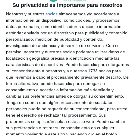
Su privacidad es importante para nosotros
El Ayuntamiento supervisa los
colegios para evitar incidencias
Nosotros y nuestros
socios
almacenamos y/o accedemos a
a causa del temporal
información en un dispositivo, como cookies, y procesamos
datos personales, como identificadores únicos e información
ACTUALIDAD
estándar enviada por un dispositivo para publicidad y contenido
personalizado, medición de publicidad y contenido,
El temporal de lluvia y viento se
investigación de audiencia y desarrollo de servicios.
Con su
salda con una veintena de
permiso, nosotros y nuestros socios podemos utilizar datos de
incidencias en Mijas
localización geográfica precisa e identificación mediante las
características de dispositivos. Puede hacer clic para otorgarnos
ACTUALIDAD
su consentimiento a nosotros y a nuestros 1733 socios para
que llevemos a cabo el procesamiento previamente descrito. De
Los servicios municipales de
forma alternativa, puede hacer clic para denegar su
Mijas atienden más de 60
consentimiento o acceder a información más detallada y
incidencias por el viento
cambiar sus preferencias antes de otorgar su consentimiento.
ACTUALIDAD
Tenga en cuenta que algún procesamiento de sus datos
personales puede no requerir de su consentimiento, pero usted
El temporal moviliza un
tiene el derecho de rechazar tal procesamiento. Sus
operativo especial con muchas
preferencias se aplicarán solo a este sitio web. Puede cambiar
incidencias pero sin daños
sus preferencias o retirar su consentimiento en cualquier
momento volviendo a este sitio y haciendo clic en el botón