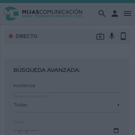
search
person
menu
live_tv
mic
phone_android
DIRECTO
BÚSQUEDA AVANZADA:
Selección de sección
▼
Desde