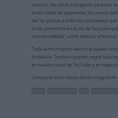
muchos días atrás trabajando para que es
estén todas las papeletas, los censos pa
dar las gracias a todos los empleados qu
están presentes en el día de hoy para qu
con normalidad”, entre ellos los efectivos
Toda la información electoral puede consu
Andalucía. También pueden seguir la jorna
en nuestro canal de YouTube y en mijasc
Comparte esta noticia desde el siguiente
MIJAS
ELECCIONES 17M
17M
ELECCIONES A