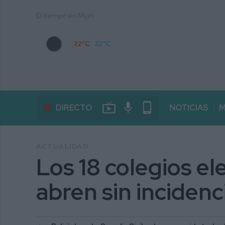
El tiempo en Mijas
22°C
22°C
live_tv
mic
phone_android
DIRECTO
NOTICIAS
M
ACTUALIDAD
Los 18 colegios el
abren sin incidenc