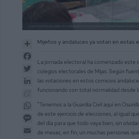
Los mijeños ya votan en estas elecciones para el Parlamento Andaluz.
Share
Mijeños y andaluces ya votan en estas
Facebook
La jornada electoral ha comenzado este 
Twitter
colegios electorales de Mijas. Según fuent
LinkedIn
las votaciones en estos comicios andaluce
funcionando con total normalidad desde l
Meneame
WhatsApp
"Tenemos a la Guardia Civil aquí en Osunil
de este ejercicio de elecciones, al igual qu
Message
del día para que todo vaya bien, sin olvida
Email
de mesas, en fin, un muchas personas que