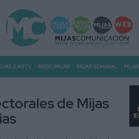
IJAS 3.40TV
RADIO MIJAS
MIJAS SEMANAL
MIJA
ectorales de Mijas
ias