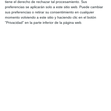
ACTUALIDAD
tiene el derecho de rechazar tal procesamiento. Sus
preferencias se aplicarán solo a este sitio web. Puede cambiar
Ana Mata recibe al nadador
sus preferencias o retirar su consentimiento en cualquier
Javier Labrador, Premio Mejor
momento volviendo a este sitio y haciendo clic en el botón
Deportista con Discapacidad
"Privacidad" en la parte inferior de la página web.
ACTUALIDAD
Adimi recibe un cheque de 2.200
euros del Centro Comercial
Miramar
ACTUALIDAD
Javier Labrador recibe el
Premio al Mejor Deportista con
Discapacidad
ACTUALIDAD
Mijas abre el martes 17 el plazo
para solicitar las ayudas a la