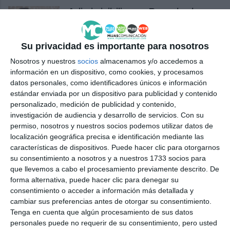
Adimi visibiliza en Bruselas las
necesidades de las personas
con discapacidad
Su privacidad es importante para nosotros
ACTUALIDAD
Nosotros y nuestros
socios
almacenamos y/o accedemos a
Mijas apoya un manifiesto
información en un dispositivo, como cookies, y procesamos
nacional sobre la atención a las
datos personales, como identificadores únicos e información
personas con discapacidad
estándar enviada por un dispositivo para publicidad y contenido
personalizado, medición de publicidad y contenido,
ACTUALIDAD
investigación de audiencia y desarrollo de servicios.
Con su
permiso, nosotros y nuestros socios podemos utilizar datos de
Adimi, 25 años mirando por el
localización geográfica precisa e identificación mediante las
futuro de los hijos
características de dispositivos. Puede hacer clic para otorgarnos
su consentimiento a nosotros y a nuestros 1733 socios para
ACTUALIDAD
que llevemos a cabo el procesamiento previamente descrito. De
forma alternativa, puede hacer clic para denegar su
consentimiento o acceder a información más detallada y
Presentan en Mijas dos nuevas
cambiar sus preferencias antes de otorgar su consentimiento.
acciones formativas dirigidas a
Tenga en cuenta que algún procesamiento de sus datos
personas con discapacidad
personales puede no requerir de su consentimiento, pero usted