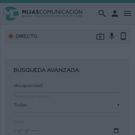
search
person
menu
live_tv
mic
phone_android
DIRECTO
BÚSQUEDA AVANZADA:
Selección de sección
▼
Desde