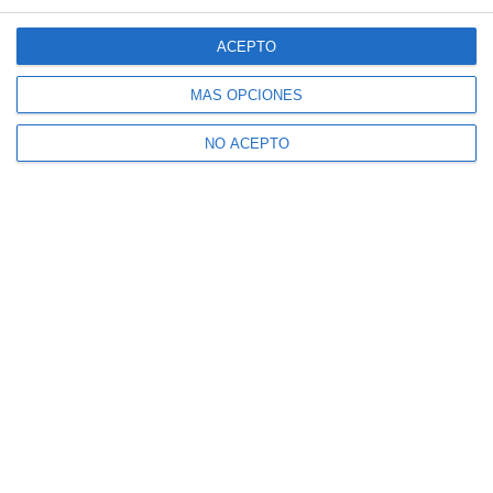
ACEPTO
MÁS OPCIONES
NO ACEPTO
Suscríbete a nuestro boletín
Recibe la actualidad de Mijas en tu correo
electrónico