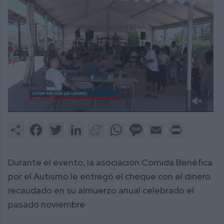
0
of
Share
Facebook
Twitter
LinkedIn
Meneame
WhatsApp
Message
Email
Print
3
minutes,
5
seconds
Durante el evento, la asociación Comida Benéfica
por el Autismo le entregó el cheque con el dinero
recaudado en su almuerzo anual celebrado el
pasado noviembre