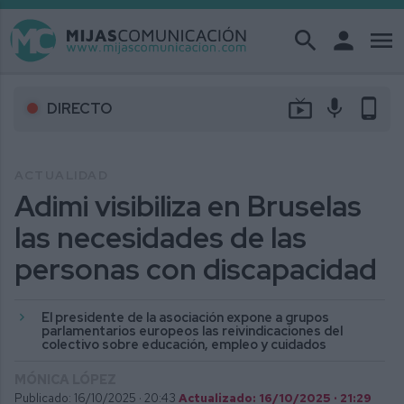
search
person
menu
live_tv
mic
phone_android
DIRECTO
ACTUALIDAD
Adimi visibiliza en Bruselas
las necesidades de las
personas con discapacidad
El presidente de la asociación expone a grupos
parlamentarios europeos las reivindicaciones del
colectivo sobre educación, empleo y cuidados
MÓNICA LÓPEZ
Publicado: 16/10/2025 ·
20:43
Actualizado: 16/10/2025 · 21:29