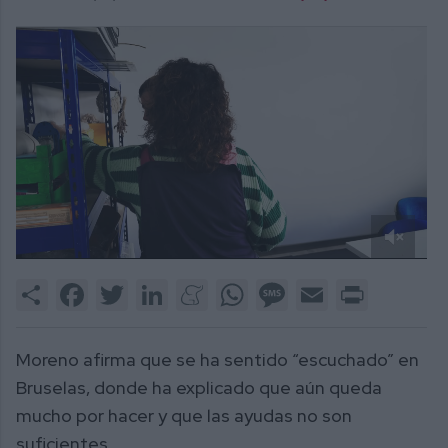
0
of
Share
Facebook
Twitter
LinkedIn
Meneame
WhatsApp
Message
Email
Print
1
minute,
43
seconds
Moreno afirma que se ha sentido “escuchado” en
Bruselas, donde ha explicado que aún queda
mucho por hacer y que las ayudas no son
suficientes