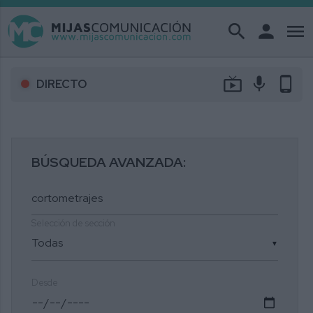
search
person
menu
live_tv
mic
phone_android
DIRECTO
BÚSQUEDA AVANZADA:
Selección de sección
▼
Desde