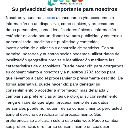
El Teatro Manuel España
Su privacidad es importante para nosotros
acogerá la primera Muestra de
Nosotros y nuestros
socios
almacenamos y/o accedemos a
Cortometrajes Andaluces de
información en un dispositivo, como cookies, y procesamos
Mijas
datos personales, como identificadores únicos e información
ACTUALIDAD
estándar enviada por un dispositivo para publicidad y contenido
personalizado, medición de publicidad y contenido,
investigación de audiencia y desarrollo de servicios.
Con su
Música coral y cortometrajes,
permiso, nosotros y nuestros socios podemos utilizar datos de
sobre las tablas del teatro
localización geográfica precisa e identificación mediante las
lagunero este fin de semana
características de dispositivos. Puede hacer clic para otorgarnos
ACTUALIDAD
su consentimiento a nosotros y a nuestros 1733 socios para
que llevemos a cabo el procesamiento previamente descrito. De
Mijas exhibe una veintena de
forma alternativa, puede hacer clic para denegar su
trabajos en su II Festival de
consentimiento o acceder a información más detallada y
Cortometrajes
cambiar sus preferencias antes de otorgar su consentimiento.
Tenga en cuenta que algún procesamiento de sus datos
ACTUALIDAD
personales puede no requerir de su consentimiento, pero usted
tiene el derecho de rechazar tal procesamiento. Sus
¡Luces, cámara y acción! Este
preferencias se aplicarán solo a este sitio web. Puede cambiar
viernes arranca el II Festival de
sus preferencias o retirar su consentimiento en cualquier