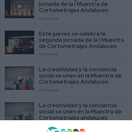
jornada de la I Muestra de
Cortometrajes Andaluces
ACTUALIDAD
Este jueves se celebra la
segunda jornada de la I Muestra
de Cortometrajes Andaluces
ACTUALIDAD
La creatividad y la conciencia
social se unen en la Muestra de
Cortometrajes Andaluces
ACTUALIDAD
La creatividad y la conciencia
social se unen en la Muestra de
Cortometrajes andaluces
ACTUALIDAD