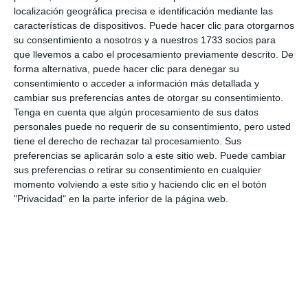
localización geográfica precisa e identificación mediante las
características de dispositivos. Puede hacer clic para otorgarnos
su consentimiento a nosotros y a nuestros 1733 socios para
que llevemos a cabo el procesamiento previamente descrito. De
forma alternativa, puede hacer clic para denegar su
El alcalde de Mijas, junto al director Pedrortega.
MIJAS
consentimiento o acceder a información más detallada y
COMUNICACIÓN.
cambiar sus preferencias antes de otorgar su consentimiento.
Tenga en cuenta que algún procesamiento de sus datos
personales puede no requerir de su consentimiento, pero usted
“En estos últimos cuatro años hemos hecho una
tiene el derecho de rechazar tal procesamiento. Sus
preferencias se aplicarán solo a este sitio web. Puede cambiar
gran apuesta por la cultura y no solo se ven en
sus preferencias o retirar su consentimiento en cualquier
actos como el de hoy, sino también en el apoyo y
momento volviendo a este sitio y haciendo clic en el botón
"Privacidad" en la parte inferior de la página web.
acompañamiento que le hacemos a los jóvenes y no
tan jóvenes creadores y gracias a ese trabajo nacen
proyectos como este”, apuntó el alcalde, mientras
que Gutiérrez, al cierre del festival afirmó que “los
cortos locales han dado la talla, con una gran
calidad, estamos encantados”.