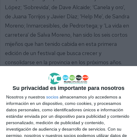
López; ‘Sobrevida’, de Dave Alcaide; ‘Canela y oro’,
de Juana Torrijos y Javier Díaz; ‘Help Me’, de Sandra
Moreno; Inmarcesibles, de Pedrortega; y ‘La vida en
carretera’ de Salva Moreno, han sido los seis cortos
mijeños que han tenido cabida en esta primera
edición de un festival que busca crecer y
consolidarse en la provincia en los próximos años.
Durante el festival, el Ayuntamiento de Mijas quiso
tener una detalle con los directores locales, a los
Su privacidad es importante para nosotros
que les hizo entrega de una placa de
Nosotros y nuestros
socios
almacenamos y/o accedemos a
agradecimiento.
información en un dispositivo, como cookies, y procesamos
datos personales, como identificadores únicos e información
estándar enviada por un dispositivo para publicidad y contenido
personalizado, medición de publicidad y contenido,
investigación de audiencia y desarrollo de servicios.
Con su
permiso, nosotros y nuestros socios podemos utilizar datos de