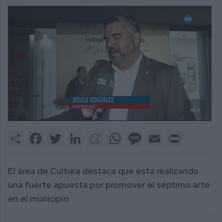
0
of
Share
Facebook
Twitter
LinkedIn
Meneame
WhatsApp
Message
Email
Print
2
minutes,
22
seconds
El área de Cultura destaca que está realizando
una fuerte apuesta por promover el séptimo arte
en el municipio