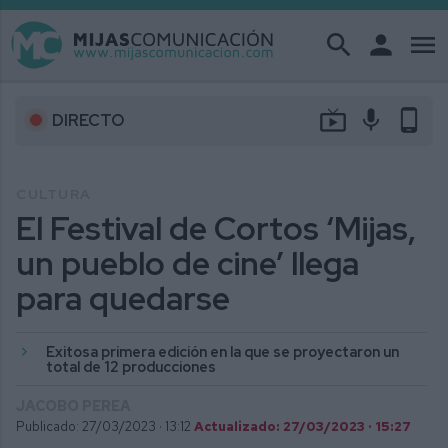
search
person
menu
live_tv
mic
phone_android
DIRECTO
CULTURA
El Festival de Cortos ‘Mijas,
un pueblo de cine’ llega
para quedarse
Exitosa primera edición en la que se proyectaron un
total de 12 producciones
JACOBO PEREA
Publicado: 27/03/2023 ·
13:12
Actualizado: 27/03/2023 · 15:27