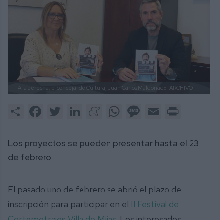
A la derecha, el concejal de Cultura, Juan Carlos Maldonado.
ARCHIVO.
Share
Facebook
Twitter
LinkedIn
Meneame
WhatsApp
Message
Email
Print
Los proyectos se pueden presentar hasta el 23
de febrero
El pasado uno de febrero se abrió el plazo de
inscripción para participar en el
II Festival de
Cortometrajes Villa de Mijas
. Los interesados