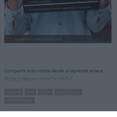
Imagen del cartel promocional.
Comparte esta noticia desde el siguiente enlace:
https://mijascom.com/?a=29787
CULTURA
CINE
PLAZO
VILLA DE MIJAS
CORTOMETRAJE