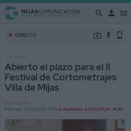
search
person
menu
live_tv
mic
phone_android
DIRECTO
CULTURA
Abierto el plazo para el II
Festival de Cortometrajes
Villa de Mijas
REDACCIÓN
Publicado: 02/02/2024 ·
15:55
Actualizado: 02/02/2024 · 16:35