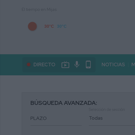
El tiempo en Mijas
30°C
30°C
live_tv
mic
phone_android
DIRECTO
NOTICIAS
M
BÚSQUEDA AVANZADA:
Selección de sección