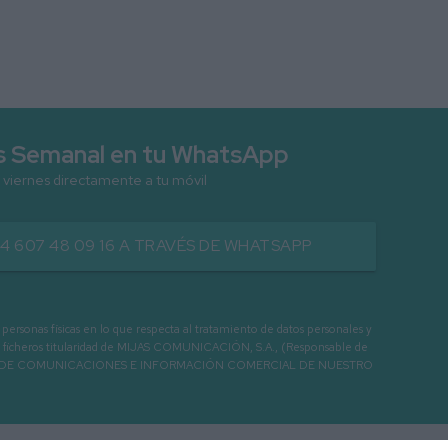
as Semanal en tu WhatsApp
 viernes directamente a tu móvil
34 607 48 09 16 A TRAVÉS DE WHATSAPP
as físicas en lo que respecta al tratamiento de datos personales y
os en ficheros titularidad de MIJAS COMUNICACIÓN, S.A., (Responsable de
 ENVIO DE COMUNICACIONES E INFORMACIÓN COMERCIAL DE NUESTRO