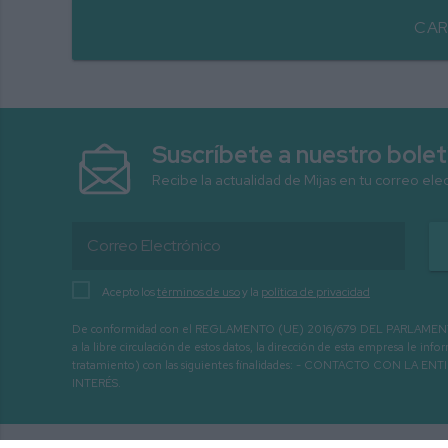
CAR
Suscríbete a nuestro bolet
Recibe la actualidad de Mijas en tu correo ele
Acepto los
términos de uso
y la
política de privacidad
De conformidad con el REGLAMENTO (UE) 2016/679 DEL PARLAMENTO EURO
a la libre circulación de estos datos, la dirección de esta empresa le 
tratamiento) con las siguientes finalidades: - CONTACTO CO
INTERÉS.