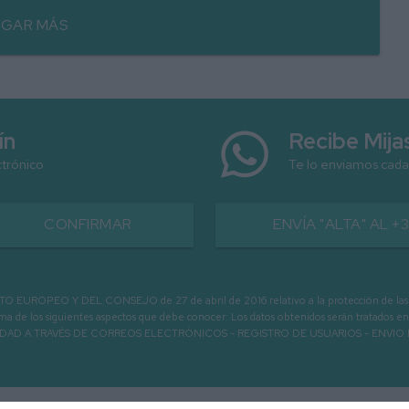
GAR MÁS
ín
Recibe Mij
ctrónico
Te lo enviamos cada
CONFIRMAR
ENVÍA "ALTA" AL +
PEO Y DEL CONSEJO de 27 de abril de 2016 relativo a la protección de las person
informa de los siguientes aspectos que debe conocer: Los datos obtenidos serán tratad
N LA ENTIDAD A TRAVÉS DE CORREOS ELECTRÓNICOS - REGISTRO DE USUARIOS -