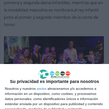
primera y segunda dama infantiles, mientras que en
la modalidad masculina se nombrará al rey infantil
junto al primer y segundo miembro de la corte de
honor.
Su privacidad es importante para nosotros
Nosotros y nuestros
socios
almacenamos y/o accedemos a
información en un dispositivo, como cookies, y procesamos
datos personales, como identificadores únicos e información
Coronación de los reyes y acompañantes infantiles de la
estándar enviada por un dispositivo para publicidad y contenido
Feria de Las Lagunas 2025.
MIJAS COMUNICACIÓN.