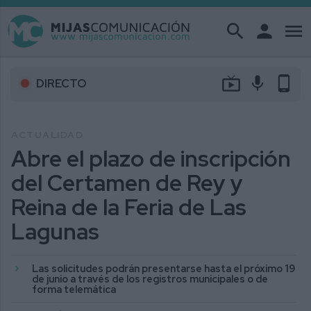
search
person
menu
live_tv
mic
phone_android
DIRECTO
ACTUALIDAD
Abre el plazo de inscripción
del Certamen de Rey y
Reina de la Feria de Las
Lagunas
Las solicitudes podrán presentarse hasta el próximo 19
de junio a través de los registros municipales o de
forma telemática