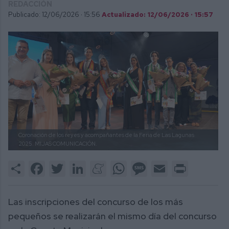
REDACCIÓN
Publicado: 12/06/2026 ·
15:56
Actualizado: 12/06/2026 · 15:57
Coronación de los reyes y acompañantes de la Feria de Las Lagunas
2025.
MIJAS COMUNICACIÓN.
Share
Facebook
Twitter
LinkedIn
Meneame
WhatsApp
Message
Email
Print
Las inscripciones del concurso de los más
pequeños se realizarán el mismo día del concurso