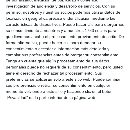
personalizado, medición de publicidad y contenido,
investigación de audiencia y desarrollo de servicios.
Con su
permiso, nosotros y nuestros socios podemos utilizar datos de
localización geográfica precisa e identificación mediante las
Por su parte, la categoría ‘baby’ está destinada a
características de dispositivos. Puede hacer clic para otorgarnos
menores de entre 0 y 2 años, tanto en modalidad
su consentimiento a nosotros y a nuestros 1733 socios para
femenina como masculina. Todos los ganadores
que llevemos a cabo el procesamiento previamente descrito. De
forma alternativa, puede hacer clic para denegar su
recibirán regalos, bandas y coronas. Con esta
consentimiento o acceder a información más detallada y
convocatoria, el Ayuntamiento de Mijas anima a la
cambiar sus preferencias antes de otorgar su consentimiento.
Tenga en cuenta que algún procesamiento de sus datos
participación de vecinos y vecinas en una de las
personales puede no requerir de su consentimiento, pero usted
tradiciones más emblemáticas de la Feria de Las
tiene el derecho de rechazar tal procesamiento. Sus
preferencias se aplicarán solo a este sitio web. Puede cambiar
Lagunas.
sus preferencias o retirar su consentimiento en cualquier
momento volviendo a este sitio y haciendo clic en el botón
Comparte esta noticia desde el siguiente enlace:
"Privacidad" en la parte inferior de la página web.
https://mijascom.com/?a=38448
INSCRIPCIONES
CERTAMEN
REY
REINA
LAS LAGUNAS
INFANTIL
BABY