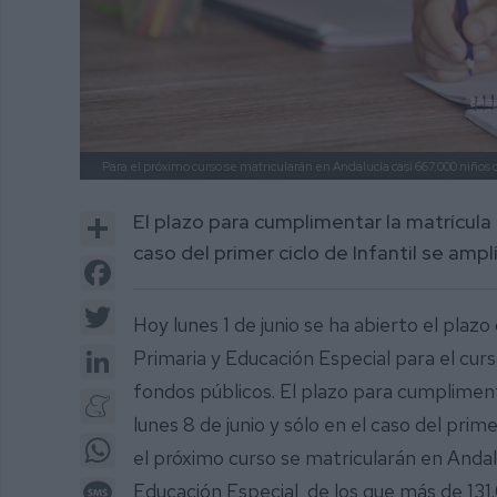
Para el próximo curso se matricularán en Andalucía casi 667.000 niños d
Share
El plazo para cumplimentar la matrícula 
caso del primer ciclo de Infantil se amplí
Facebook
Twitter
Hoy lunes 1 de junio se ha abierto el plazo
LinkedIn
Primaria y Educación Especial para el cu
fondos públicos. El plazo para cumpliment
Meneame
lunes 8 de junio y sólo en el caso del prime
WhatsApp
el próximo curso se matricularán en Andalu
Message
Educación Especial, de los que más de 131