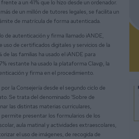
frente a un 41% que lo hizo desde un ordenador.
ás de un millón de tutores legales, se facilita un
trámite de matrícula de forma autenticada.
o de autenticación y firma llamado iANDE,
so de certificados digitales y servicios de la
 de las familias ha usado el iANDE para
17% restante ha usado la plataforma Clav@, la
tenticación y firma en el procedimiento.
 por la Consejería desde el segundo ciclo de
rato. Se trata del denominado ‘Sobre de
r las distintas materias curriculares,
 permite presentar los formularios de los
lar, aula matinal y actividades extraescolares,
torizar el uso de imágenes, de recogida de