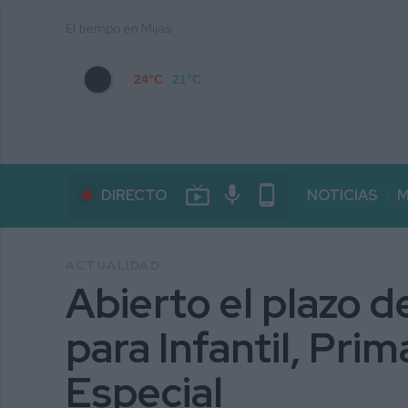
El tiempo en Mijas
24°C
21°C
live_tv
mic
phone_android
DIRECTO
NOTICIAS
M
ACTUALIDAD
Abierto el plazo d
para Infantil, Pri
Especial