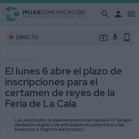
search
person
menu
live_tv
mic
phone_android
DIRECTO
ACTUALIDAD
El lunes 6 abre el plazo de
inscripciones para el
certamen de reyes de la
Feria de La Cala
Las solicitudes se pueden presentar hasta el 17 de julio
mediante registro de entrada en el consistorio o las
tenencias o registro electrónico