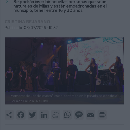
Se podrán inscribir aquellas personas que sean
naturales de Mijas y estén empadronadas en el
municipio, tener entre 16 y 30 años
CRISTINA BEJARANO
Publicado: 03/07/2026 ·
10:52
Momento de uno de los desfiles del certamen en la pasada edición de la
Feria de La Cala.
ARCHIVO
Share
Facebook
Twitter
LinkedIn
Meneame
WhatsApp
Message
Email
Print