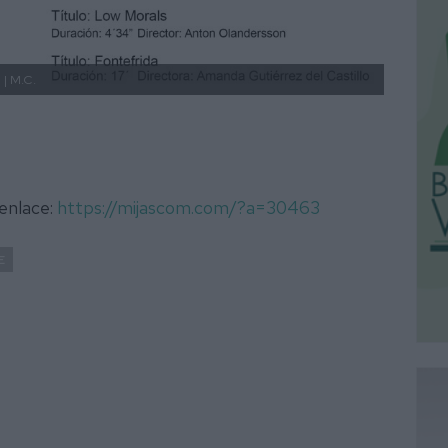
| M.C.
 enlace:
https://mijascom.com/?a=30463
E