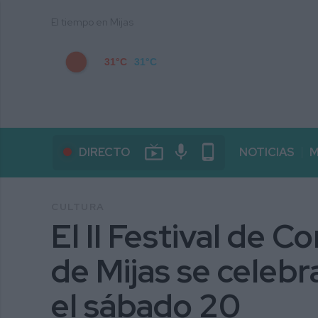
El tiempo en Mijas
31°C
31°C
live_tv
mic
phone_android
DIRECTO
NOTICIAS
M
CULTURA
El II Festival de C
de Mijas se celebr
el sábado 20