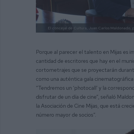
El concejal de Cultura, Juan Carlos Maldonado, p
Porque al parecer el talento en Mijas es im
cantidad de escritores que hay en el munic
cortometrajes que se proyectarán durante
como una auténtica gala cinematográfica y
“Tendremos un ‘photocall’ y la correspond
disfrutar de un día de cine”, señaló Mald
la Asociación de Cine Mijas, que está cre
número mayor de socios”.