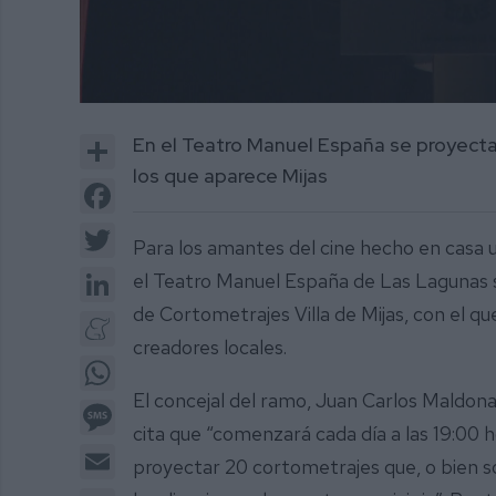
0
of
Share
En el Teatro Manuel España se proyecta
1
minute,
los que aparece Mijas
28
Facebook
seconds
Volume
0%
Twitter
Para los amantes del cine hecho en casa un
LinkedIn
el Teatro Manuel España de Las Lagunas se 
de Cortometrajes Villa de Mijas, con el qu
Meneame
creadores locales.
WhatsApp
El concejal del ramo, Juan Carlos Maldon
Message
cita que “comenzará cada día a las 19:00 
Email
proyectar 20 cortometrajes que, o bien s