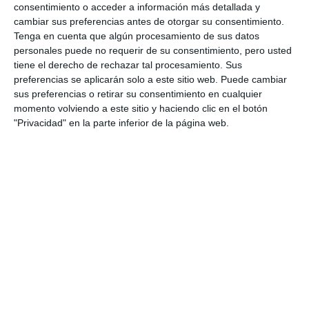
consentimiento o acceder a información más detallada y
ACTUALIDAD
cambiar sus preferencias antes de otorgar su consentimiento.
Tenga en cuenta que algún procesamiento de sus datos
El mercadillo de Riviera
personales puede no requerir de su consentimiento, pero usted
albergará 55 puestos de venta
tiene el derecho de rechazar tal procesamiento. Sus
ambulante
preferencias se aplicarán solo a este sitio web. Puede cambiar
sus preferencias o retirar su consentimiento en cualquier
ACTUALIDAD
momento volviendo a este sitio y haciendo clic en el botón
"Privacidad" en la parte inferior de la página web.
Aprobada en Junta de
Gobierno Local la nueva
Ordenanza Reguladora del
Comercio Ambulante de Mijas
ACTUALIDAD
La Asociación de Vendedores
Ambulantes de Mijas agradece
el apoyo del Ayuntamiento
ACTUALIDAD