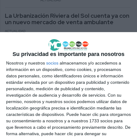
ACTUALIDAD
La Urbanización Riviera del Sol cuenta ya con
un nuevo mercado de venta ambulante
ACTUALIDAD
Un vendedor ambulante ilegal, detenido en
La Cala por resistencia y agresión a un policía
Su privacidad es importante para nosotros
local
Nosotros y nuestros
socios
almacenamos y/o accedemos a
ACTUALIDAD
información en un dispositivo, como cookies, y procesamos
datos personales, como identificadores únicos e información
La Policía Local decomisa 870 kilos de fresas
estándar enviada por un dispositivo para publicidad y contenido
por venta ambulante ilegal
personalizado, medición de publicidad y contenido,
investigación de audiencia y desarrollo de servicios.
Con su
ACTUALIDAD
permiso, nosotros y nuestros socios podemos utilizar datos de
localización geográfica precisa e identificación mediante las
Mijas contará por primera vez
características de dispositivos. Puede hacer clic para otorgarnos
con una Ordenanza Reguladora
su consentimiento a nosotros y a nuestros 1733 socios para
de la Venta Ambulante de
que llevemos a cabo el procesamiento previamente descrito. De
Artículos Usados
forma alternativa, puede hacer clic para denegar su