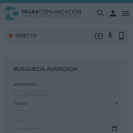
search
person
menu
live_tv
mic
phone_android
DIRECTO
BÚSQUEDA AVANZADA:
Selección de sección
▼
Desde