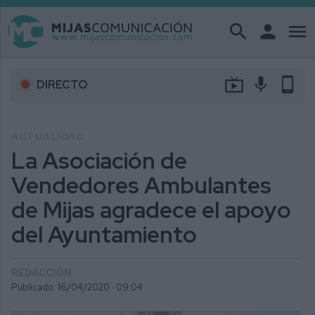
search
person
menu
live_tv
mic
phone_android
DIRECTO
ACTUALIDAD
La Asociación de
Vendedores Ambulantes
de Mijas agradece el apoyo
del Ayuntamiento
REDACCIÓN
Publicado: 16/04/2020 ·
09:04