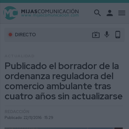
search
person
menu
live_tv
mic
phone_android
DIRECTO
ACTUALIDAD
Publicado el borrador de la
ordenanza reguladora del
comercio ambulante tras
cuatro años sin actualizarse
REDACCIÓN
Publicado: 22/11/2016 ·
15:29