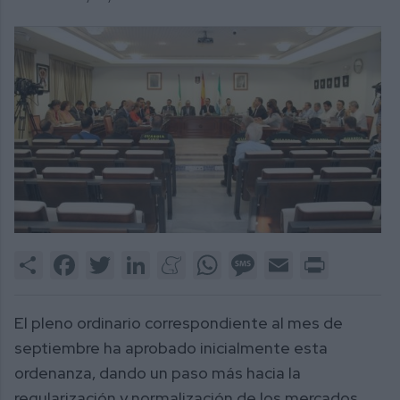
Share
Facebook
Twitter
LinkedIn
Meneame
WhatsApp
Message
Email
Print
El pleno ordinario correspondiente al mes de
septiembre ha aprobado inicialmente esta
ordenanza, dando un paso más hacia la
regularización y normalización de los mercados