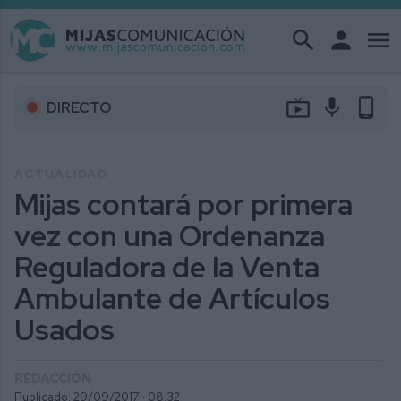
search
person
menu
live_tv
mic
phone_android
DIRECTO
ACTUALIDAD
Mijas contará por primera
vez con una Ordenanza
Reguladora de la Venta
Ambulante de Artículos
Usados
REDACCIÓN
Publicado: 29/09/2017 ·
08:32