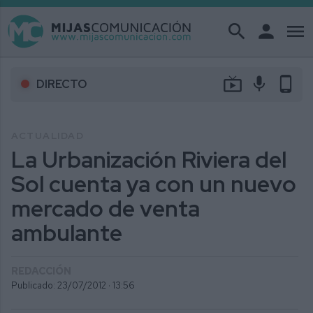
search
person
menu
live_tv
mic
phone_android
DIRECTO
ACTUALIDAD
La Urbanización Riviera del
Sol cuenta ya con un nuevo
mercado de venta
ambulante
REDACCIÓN
Publicado: 23/07/2012 ·
13:56