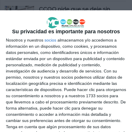
CCOO pide que se deje sin
efecto y se anule la nueva
licitación del contrato del SAD
ACTUALIDAD
Su privacidad es importante para nosotros
Nosotros y nuestros
socios
almacenamos y/o accedemos a
El PSOE denuncia que el
información en un dispositivo, como cookies, y procesamos
Ayuntamiento de Mijas está “al
datos personales, como identificadores únicos e información
borde de la parálisis”
estándar enviada por un dispositivo para publicidad y contenido
personalizado, medición de publicidad y contenido,
ACTUALIDAD
investigación de audiencia y desarrollo de servicios.
Con su
permiso, nosotros y nuestros socios podemos utilizar datos de
Las trabajadoras de Ayuda a
localización geográfica precisa e identificación mediante las
Domicilio protestan por el
características de dispositivos. Puede hacer clic para otorgarnos
“retraso” en el pago de sus
su consentimiento a nosotros y a nuestros 1733 socios para
nóminas
que llevemos a cabo el procesamiento previamente descrito. De
ACTUALIDAD
forma alternativa, puede hacer clic para denegar su
consentimiento o acceder a información más detallada y
cambiar sus preferencias antes de otorgar su consentimiento.
Sindicatos y trabajadores
Tenga en cuenta que algún procesamiento de sus datos
municipales exigen la