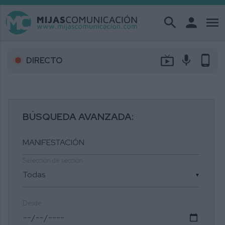
search
person
menu
live_tv
mic
phone_android
DIRECTO
BÚSQUEDA AVANZADA:
Selección de sección
▼
Desde