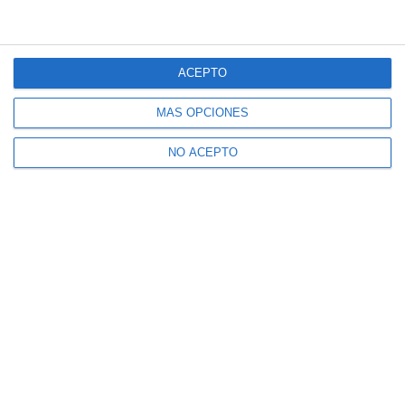
ACEPTO
MÁS OPCIONES
NO ACEPTO
Suscríbete a nuestro boletín
Recibe la actualidad de Mijas en tu correo
electrónico