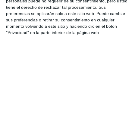
personales puede no requerir de su consentimiento, pero usted
contratación “urgente” de
tiene el derecho de rechazar tal procesamiento. Sus
personal
preferencias se aplicarán solo a este sitio web. Puede cambiar
ACTUALIDAD
sus preferencias o retirar su consentimiento en cualquier
momento volviendo a este sitio y haciendo clic en el botón
Los sanitarios de Las Lagunas
"Privacidad" en la parte inferior de la página web.
se manifiestan por cuarta
semana consecutiva
ACTUALIDAD
Sindicatos de Policía Local y
Bomberos denuncian en una
concentración “falta” de medios
ACTUALIDAD
La Junta reitera que está
trabajando en “una gran
superficie sanitaria en Mijas”
ACTUALIDAD