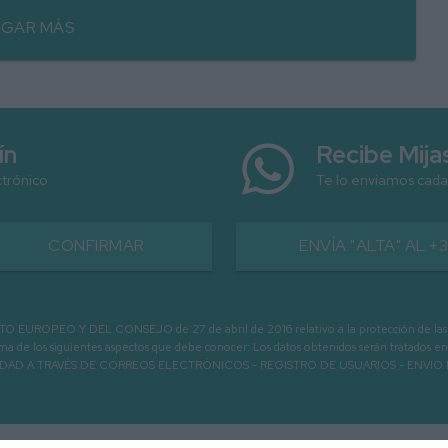
GAR MÁS
ín
Recibe Mij
ctrónico
Te lo enviamos cada
CONFIRMAR
ENVÍA "ALTA" AL +
PEO Y DEL CONSEJO de 27 de abril de 2016 relativo a la protección de las person
informa de los siguientes aspectos que debe conocer: Los datos obtenidos serán tratad
N LA ENTIDAD A TRAVÉS DE CORREOS ELECTRÓNICOS - REGISTRO DE USUARIOS -