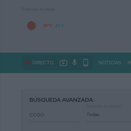
El tiempo en Mijas
29°C
24°C
live_tv
mic
phone_android
DIRECTO
NOTICIAS
M
BÚSQUEDA AVANZADA:
Selección de sección