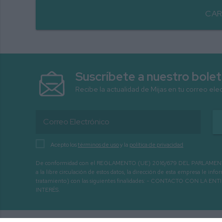
CAR
Suscríbete a nuestro bolet
Recibe la actualidad de Mijas en tu correo ele
Acepto los
términos de uso
y la
política de privacidad
De conformidad con el REGLAMENTO (UE) 2016/679 DEL PARLAMENTO EURO
a la libre circulación de estos datos, la dirección de esta empresa le 
tratamiento) con las siguientes finalidades: - CONTACTO CO
INTERÉS.