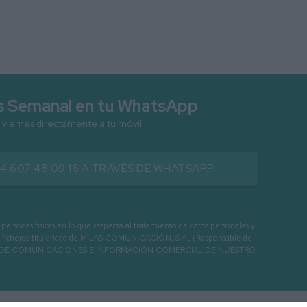
as Semanal en tu WhatsApp
 viernes directamente a tu móvil
34 607 48 09 16 A TRAVÉS DE WHATSAPP
as físicas en lo que respecta al tratamiento de datos personales y
os en ficheros titularidad de MIJAS COMUNICACIÓN, S.A., (Responsable de
 ENVIO DE COMUNICACIONES E INFORMACIÓN COMERCIAL DE NUESTRO