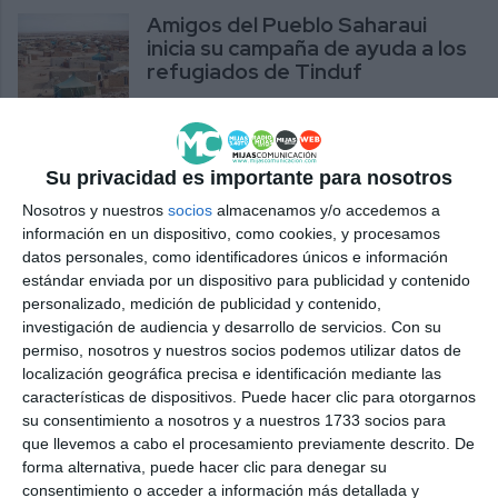
Amigos del Pueblo Saharaui
inicia su campaña de ayuda a los
refugiados de Tinduf
ACTUALIDAD
El fútbol y la amistad arropan a
Su privacidad es importante para nosotros
la familia de Felipe Pelé
Nosotros y nuestros
socios
almacenamos y/o accedemos a
DEPORTES
información en un dispositivo, como cookies, y procesamos
datos personales, como identificadores únicos e información
El grupo de teatro juvenil de la
estándar enviada por un dispositivo para publicidad y contenido
UP finaliza el curso con una obra
personalizado, medición de publicidad y contenido,
dedicada a la amistad
investigación de audiencia y desarrollo de servicios.
Con su
permiso, nosotros y nuestros socios podemos utilizar datos de
ACTUALIDAD
localización geográfica precisa e identificación mediante las
características de dispositivos. Puede hacer clic para otorgarnos
El IES Las Lagunas celebra este
su consentimiento a nosotros y a nuestros 1733 socios para
14 de febrero “el día del amor
que llevemos a cabo el procesamiento previamente descrito. De
universal y la amistad”
forma alternativa, puede hacer clic para denegar su
consentimiento o acceder a información más detallada y