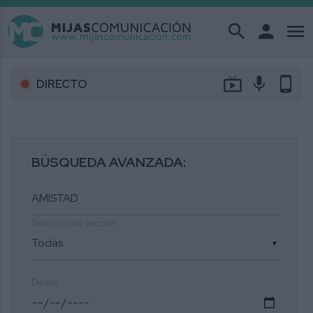
search
person
menu
live_tv
mic
phone_android
DIRECTO
BÚSQUEDA AVANZADA:
Selección de sección
▼
Desde