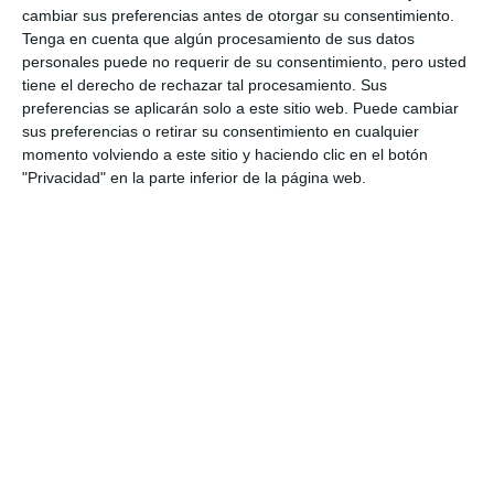
ACTUALIDAD
cambiar sus preferencias antes de otorgar su consentimiento.
Tenga en cuenta que algún procesamiento de sus datos
Felipe Cambón aborda el
personales puede no requerir de su consentimiento, pero usted
sentimiento de amistad y culpa
tiene el derecho de rechazar tal procesamiento. Sus
en su novela ‘Dos Mares’
preferencias se aplicarán solo a este sitio web. Puede cambiar
sus preferencias o retirar su consentimiento en cualquier
ACTUALIDAD
momento volviendo a este sitio y haciendo clic en el botón
"Privacidad" en la parte inferior de la página web.
La amistad entre Rusia y
Ucrania se llama Nadezca y
Oksana
PARTIDOS
Reyes y princesas que hablan de
amistad y medio ambiente en
escena
CULTURA
Mijas celebra este sábado el Día de la
Amistad con Reino Unido en la plaza Virgen